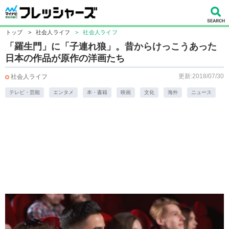
トップ
>
社会人ライフ
>
社会人ライフ
「羅生門」に「子連れ狼」。昔からけっこうあった
日本の作品が原作の洋画たち
更新:2018/07/30
社会人ライフ
テレビ・芸能
エンタメ
本・書籍
映画
文化
海外
ニュース