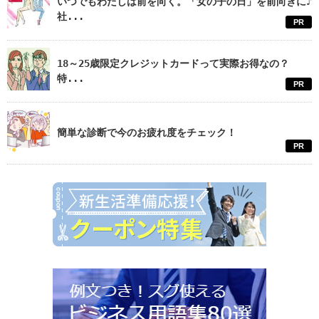
いつでもわたしは前を向く。「女の子の日」を前向きに♪
社...
PR
18～25歳限定クレジットカードって実際お得なの？
特...
PR
簡単な診断で今のお疲れ度をチェック！
PR