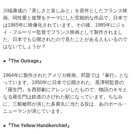
川端康成の『美しさと哀しみと』を原作としたフランス映
画。同性愛と復讐をテーマにした官能的な作品で、日本で
は1965年に映像化されています。その後、1985年にジョ
イ・フルーリー監督でフランス映画として製作されまし
た。日本でも公開されたので見たことがある人もいるので
はないでしょうか？
●『The Outrage』
1964年に製作されたアメリカ映画。邦題では『暴行』とな
っています。1950年に日本で公開された、黒澤明監督の
『羅生門』を西部劇にアレンジしたもので、物語のキモと
なる羅生門は鉄道のさびれた駅になっています。ちなみ
に、三船敏郎が演じた多襄丸に当たる役は、あのポール・
ニューマンが演じています。
●『The Yellow Handkerchief』