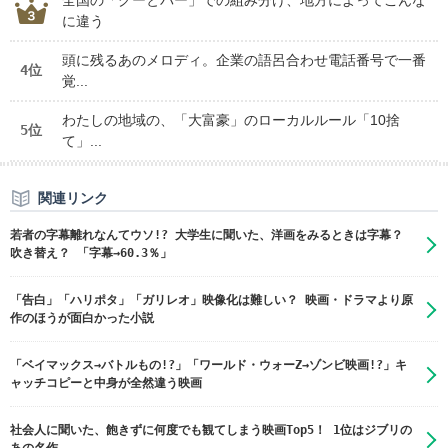
全国の「グーとパー」での組み分け、地方によってこんな
に違う
頭に残るあのメロディ。企業の語呂合わせ電話番号で一番
4位
覚...
わたしの地域の、「大富豪」のローカルルール「10捨
5位
て」...
関連リンク
若者の字幕離れなんてウソ!? 大学生に聞いた、洋画をみるときは字幕？
吹き替え？ 「字幕→60.3％」
「告白」「ハリポタ」「ガリレオ」映像化は難しい？ 映画・ドラマより原
作のほうが面白かった小説
「ベイマックス→バトルもの!?」「ワールド・ウォーZ→ゾンビ映画!?」キ
ャッチコピーと中身が全然違う映画
社会人に聞いた、飽きずに何度でも観てしまう映画Top5！ 1位はジブリの