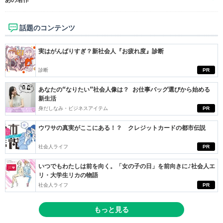
あの名作
話題のコンテンツ
実はがんばりすぎ？新社会人『お疲れ度』診断
診断
PR
あなたの“なりたい”社会人像は？ お仕事バッグ選びから始める
新生活
身だしなみ・ビジネスアイテム
PR
ウワサの真実がここにある！？ クレジットカードの都市伝説
社会人ライフ
PR
いつでもわたしは前を向く。「女の子の日」を前向きに♪社会人エ
リ・大学生リカの物語
社会人ライフ
PR
もっと見る