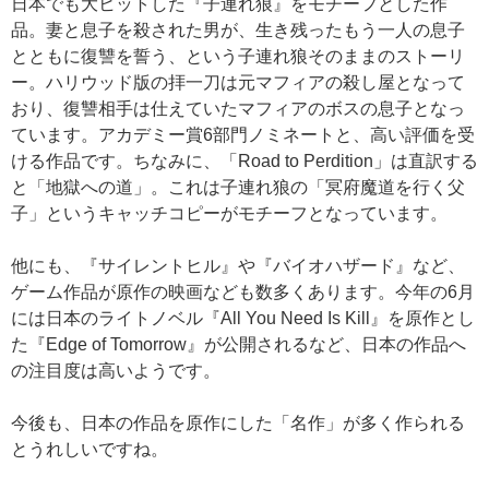
日本でも大ヒットした『子連れ狼』をモチーフとした作
品。妻と息子を殺された男が、生き残ったもう一人の息子
とともに復讐を誓う、という子連れ狼そのままのストーリ
ー。ハリウッド版の拝一刀は元マフィアの殺し屋となって
おり、復讐相手は仕えていたマフィアのボスの息子となっ
ています。アカデミー賞6部門ノミネートと、高い評価を受
ける作品です。ちなみに、「Road to Perdition」は直訳する
と「地獄への道」。これは子連れ狼の「冥府魔道を行く父
子」というキャッチコピーがモチーフとなっています。
他にも、『サイレントヒル』や『バイオハザード』など、
ゲーム作品が原作の映画なども数多くあります。今年の6月
には日本のライトノベル『All You Need Is Kill』を原作とし
た『Edge of Tomorrow』が公開されるなど、日本の作品へ
の注目度は高いようです。
今後も、日本の作品を原作にした「名作」が多く作られる
とうれしいですね。