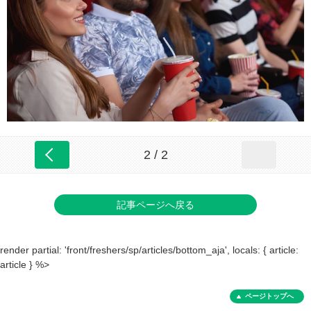
2 / 2
記事ページへ戻る
render partial: 'front/freshers/sp/articles/bottom_aja', locals: { article:
article } %>
ページトップへ