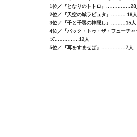
1位／『となりのトトロ』……………28
2位／『天空の城ラピュタ』……… 18
3位／『千と千尋の神隠し』………15人
4位／『バック・トゥ・ザ・フューチャ
ズ……………12人
5位／『耳をすませば』……………7人