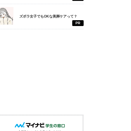
ズボラ女子でもOKな美脚ケアって？
PR