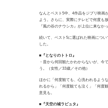
なんとベスト5中、4作品をジブリ映画
よう。さらに、実際にテレビで何度も
『風の谷のナウシカ』が上位に来なか
続いて、ベスト5に選ばれた映画につい
した。
■『となりのトトロ』
・昔から何回観たかわからないが、今
う。（女性／33歳／その他）
ほかに「何度観ても、心洗われるよう
れるから」「何度観ても泣く」「何度
意見も。
■『天空の城ラピュタ』