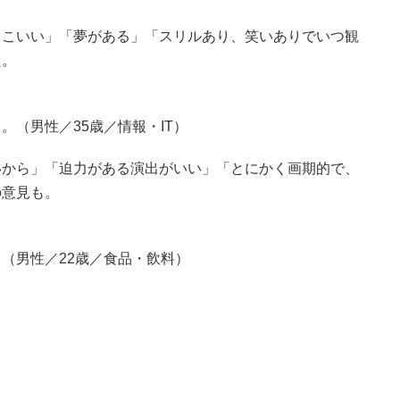
っこいい」「夢がある」「スリルあり、笑いありでいつ観
た。
（男性／35歳／情報・IT）
いから」「迫力がある演出がいい」「とにかく画期的で、
の意見も。
（男性／22歳／食品・飲料）