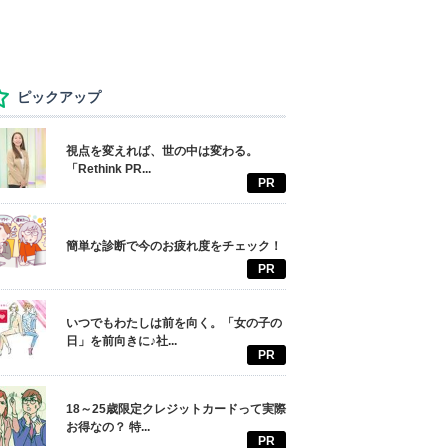
ピックアップ
視点を変えれば、世の中は変わる。
「Rethink PR...
PR
簡単な診断で今のお疲れ度をチェック！
PR
いつでもわたしは前を向く。「女の子の
日」を前向きに♪社...
PR
18～25歳限定クレジットカードって実際
お得なの？ 特...
PR