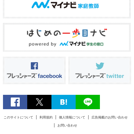
このサイトについて
利用規約
個人情報について
広告掲載のお問い合わせ
お問い合わせ