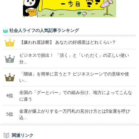
社会人ライフの人気記事ランキング
【嫌われ度診断】 あなたの好感度はどれくらい？
ビジネスで頻出！ 「頂く」と「いただく」の正しい使い
分...
「閾値」を簡単に言うと？ ビジネスシーンでの意味や使
い...
全国の「グーとパー」での組み分け、地方によってこんな
4位
に違う
金運が爆上がりする一万円札の見分け方とは⁉金運を呼び
5位
込...
関連リンク