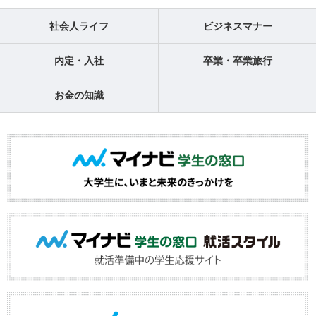
社会人ライフ
ビジネスマナー
内定・入社
卒業・卒業旅行
お金の知識