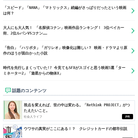
「スピード」「NANA」「マトリックス」続編がさっぱりだったという映画
は何？
大人にも大人気！ 「名探偵コナン」映画作品ランキング！ 3位ベイカー
街、2位ルパンVSコナン……
「告白」「ハリポタ」「ガリレオ」映像化は難しい？ 映画・ドラマより原
作のほうが面白かった小説
時代を先行しまくっていた!? 今見てもSFXがスゴイと思う映画5選「ター
ミネーター2」「遊星からの物体X」
話題のコンテンツ
視点を変えれば、世の中は変わる。「Rethink PROJECT」がつ
たえたいこと。
社会人ライフ
PR
ウワサの真実がここにある！？ クレジットカードの都市伝説