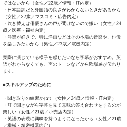
ではないから（女性／22歳／情報・IT内定）
・日本語訳だと外国語の良さがわからないときがあるから
（女性／22歳／マスコミ・広告内定）
・吹き替えは俳優さんの声が聞けないので嫌い（女性／24
歳／医療・福祉内定）
・洋楽が好きで、特に洋画などはその本場の音楽や、俳優
を楽しみたいから（男性／23歳／電機内定）
実際に演じている様子を感じたいなら字幕がおすすめ。英
語がわからなくても、声のトーンなどから臨場感が伝わり
ます。
■スキルアップのために
・聞き取りの練習かねて（女性／24歳／情報・IT内定）
・耳で聞きながら字幕を見て意味の答え合わせをするのが
楽しい（女性／21歳／小売店内定）
・英語の表現に興味を持つようになったから（女性／21歳
／機械・精密機器内定）