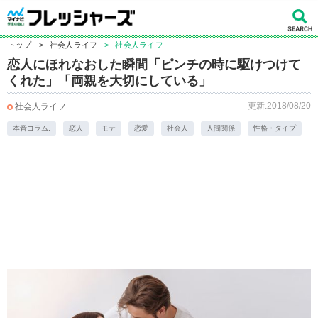
トップ
>
社会人ライフ
>
社会人ライフ
恋人にほれなおした瞬間「ピンチの時に駆けつけて
くれた」「両親を大切にしている」
更新:2018/08/20
社会人ライフ
本音コラム.
恋人
モテ
恋愛
社会人
人間関係
性格・タイプ