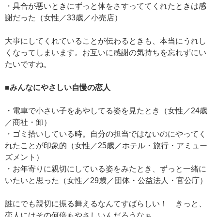
・具合が悪いときにずっと体をさすっててくれたときは感
謝だった（女性／33歳／小売店）
大事にしてくれていることが伝わるときも、本当にうれし
くなってしまいます。お互いに感謝の気持ちを忘れずにい
たいですね。
■みんなにやさしい自慢の恋人
・電車で小さい子をあやしてる姿を見たとき（女性／24歳
／商社・卸）
・ゴミ拾いしている時。自分の担当ではないのにやってく
れたことが印象的（女性／25歳／ホテル・旅行・アミュー
ズメント）
・お年寄りに親切にしている姿をみたとき、ずっと一緒に
いたいと思った（女性／29歳／団体・公益法人・官公庁）
誰にでも親切に振る舞えるなんてすばらしい！ きっと、
恋人にはその何倍もやさしいんだろうなぁ......。