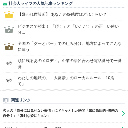
社会人ライフの人気記事ランキング
【嫌われ度診断】 あなたの好感度はどれくらい？
ビジネスで頻出！ 「頂く」と「いただく」の正しい使い
分...
全国の「グーとパー」での組み分け、地方によってこんな
に違う
頭に残るあのメロディ。企業の語呂合わせ電話番号で一番
4位
覚...
わたしの地域の、「大富豪」のローカルルール「10捨
5位
て」...
関連リンク
恋人の「自分には見せない表情」にドキッとした瞬間「弟に高圧的→将来の
自分？」「真剣な姿にキュン」