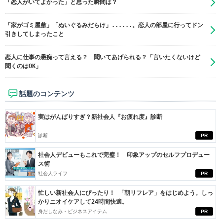
「恋人がいてよかった」と思った瞬間は？
「家がゴミ屋敷」「ぬいぐるみだらけ」......。恋人の部屋に行ってドン
引きしてしまったこと
恋人に仕事の愚痴って言える？ 聞いてあげられる？「言いたくないけど
聞くのはOK」
話題のコンテンツ
実はがんばりすぎ？新社会人『お疲れ度』診断
診断
PR
社会人デビューもこれで完璧！ 印象アップのセルフプロデュー
ス術
社会人ライフ
PR
忙しい新社会人にぴったり！ 「朝リフレア」をはじめよう。しっ
かりニオイケアして24時間快適。
身だしなみ・ビジネスアイテム
PR