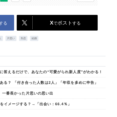
X
ポスト
する
で
する
人
片思い
失恋
結婚
に答えるだけで、あなたの“可愛がられ新人度”がわかる！
ある？ 「付き合った人数は2人」「年収を多めに申告」
も！ 一番長かった片思いの思い出
ちらをイメージする？→「出会い：66.4％」