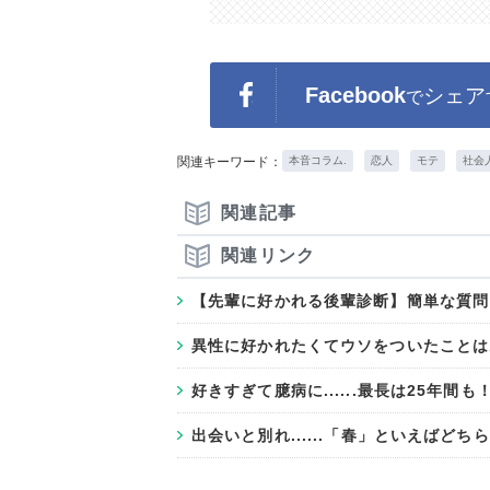
Facebook
シェア
で
関連キーワード：
本音コラム.
恋人
モテ
社会
関連記事
関連リンク
【先輩に好かれる後輩診断】簡単な質問
異性に好かれたくてウソをついたことは
好きすぎて臆病に......最長は25年間
出会いと別れ......「春」といえばど