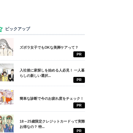
ピックアップ
ズボラ女子でもOKな美脚ケアって？
PR
入社後に家探しを始める人必見！ 一人暮
らしの新しい選択...
PR
簡単な診断で今のお疲れ度をチェック！
PR
18～25歳限定クレジットカードって実際
お得なの？ 特...
PR