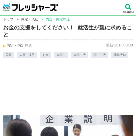
トップ
>
内定・入社
>
内定・内定辞退
お金の支援をしてください！ 就活生が親に求めるこ
と
更新:2018/08/30
内定・内定辞退
両親
人事・採用
お金
大学生
大学生活
学生生活
就職活動