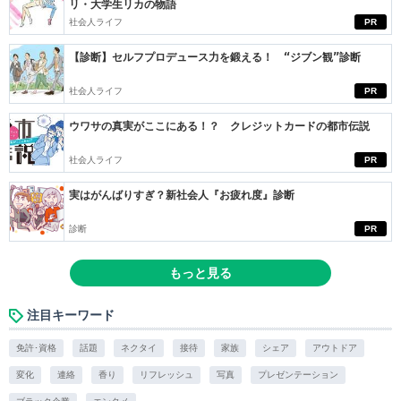
リ・大学生リカの物語
社会人ライフ
PR
【診断】セルフプロデュース力を鍛える！ “ジブン観”診断
社会人ライフ
PR
ウワサの真実がここにある！？ クレジットカードの都市伝説
社会人ライフ
PR
実はがんばりすぎ？新社会人『お疲れ度』診断
診断
PR
もっと見る
注目キーワード
免許･資格
話題
ネクタイ
接待
家族
シェア
アウトドア
変化
連絡
香り
リフレッシュ
写真
プレゼンテーション