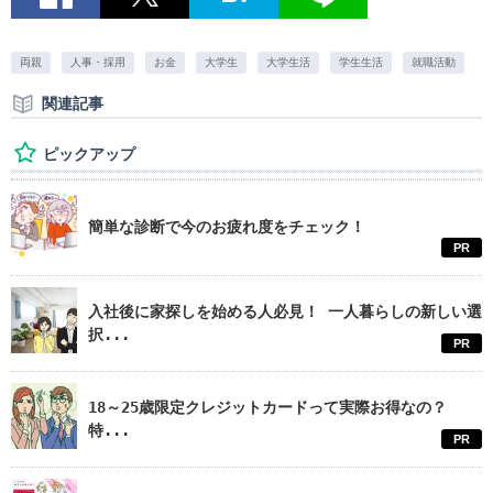
両親
人事・採用
お金
大学生
大学生活
学生生活
就職活動
関連記事
ピックアップ
簡単な診断で今のお疲れ度をチェック！
PR
入社後に家探しを始める人必見！ 一人暮らしの新しい選
択...
PR
18～25歳限定クレジットカードって実際お得なの？
特...
PR