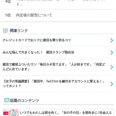
4位
ト...
5位
内定後の髪型について
関連リンク
クレジットカードでおトクに就活を乗り切るコツ
みんな悩んで大きくなった！ 就活スランプ脱出法
就活で建前上ついたウソ「毎日カギ見てます」「人が好きです」「内定ど
んどん出ています」
【女子の世論調査】「就活中、Twitterを鍵付きアカウントに変える！」
ってホント？
話題のコンテンツ
いつでもわたしは前を向く。「女の子の日」を前向きに♪社会人エ