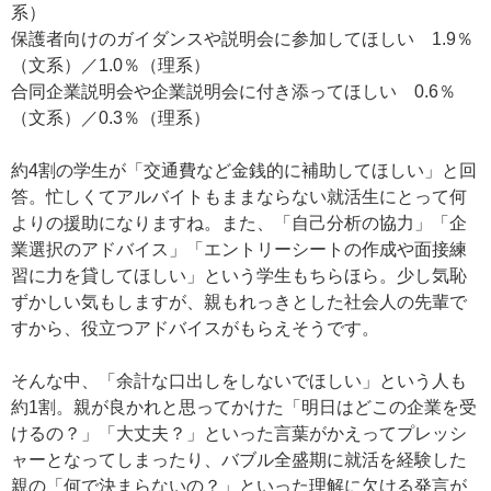
系）
保護者向けのガイダンスや説明会に参加してほしい 1.9％
（文系）／1.0％（理系）
合同企業説明会や企業説明会に付き添ってほしい 0.6％
（文系）／0.3％（理系）
約4割の学生が「交通費など金銭的に補助してほしい」と回
答。忙しくてアルバイトもままならない就活生にとって何
よりの援助になりますね。また、「自己分析の協力」「企
業選択のアドバイス」「エントリーシートの作成や面接練
習に力を貸してほしい」という学生もちらほら。少し気恥
ずかしい気もしますが、親もれっきとした社会人の先輩で
すから、役立つアドバイスがもらえそうです。
そんな中、「余計な口出しをしないでほしい」という人も
約1割。親が良かれと思ってかけた「明日はどこの企業を受
けるの？」「大丈夫？」といった言葉がかえってプレッシ
ャーとなってしまったり、バブル全盛期に就活を経験した
親の「何で決まらないの？」といった理解に欠ける発言が