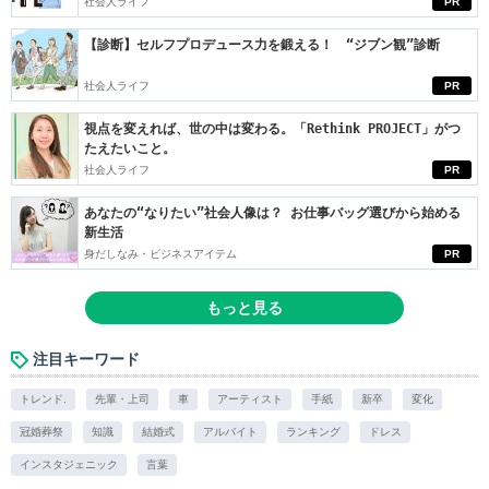
社会人ライフ
PR
【診断】セルフプロデュース力を鍛える！ “ジブン観”診断
社会人ライフ
PR
視点を変えれば、世の中は変わる。「Rethink PROJECT」がつ
たえたいこと。
社会人ライフ
PR
あなたの“なりたい”社会人像は？ お仕事バッグ選びから始める
新生活
身だしなみ・ビジネスアイテム
PR
もっと見る
注目キーワード
トレンド.
先輩・上司
車
アーティスト
手紙
新卒
変化
冠婚葬祭
知識
結婚式
アルバイト
ランキング
ドレス
インスタジェニック
言葉