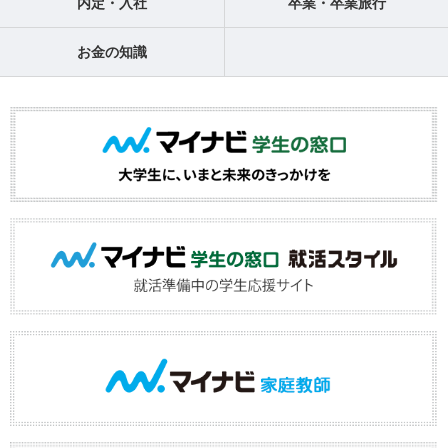
内定・入社
卒業・卒業旅行
お金の知識