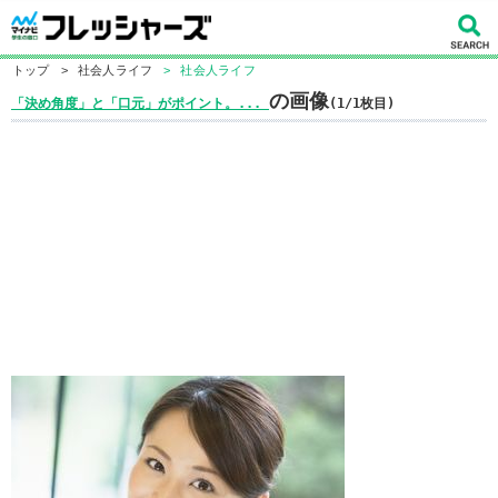
トップ
>
社会人ライフ
>
社会人ライフ
の画像
「決め角度」と「口元」がポイント。...
(1/1枚目)