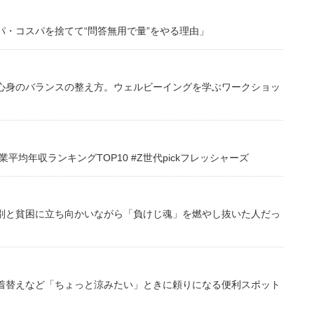
・コスパを捨てて“問答無用で量”をやる理由」
心身のバランスの整え方。ウェルビーイングを学ぶワークショッ
均年収ランキングTOP10 #Z世代pickフレッシャーズ
別と貧困に立ち向かいながら「負けじ魂」を燃やし抜いた人だっ
着替えなど「ちょっと涼みたい」ときに頼りになる便利スポット