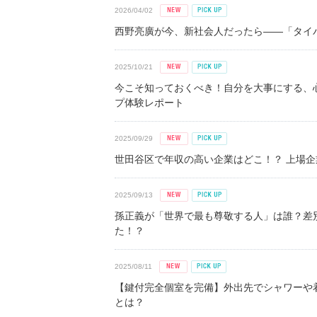
2026/04/02
西野亮廣が今、新社会人だったら――「タイパ
2025/10/21
今こそ知っておくべき！自分を大事にする、
プ体験レポート
2025/09/29
世田谷区で年収の高い企業はどこ！？ 上場企業平
2025/09/13
孫正義が「世界で最も尊敬する人」は誰？差
た！？
2025/08/11
【鍵付完全個室を完備】外出先でシャワーや
とは？