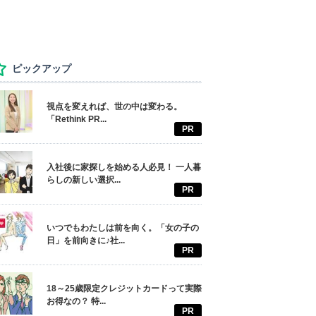
ピックアップ
視点を変えれば、世の中は変わる。
「Rethink PR...
PR
入社後に家探しを始める人必見！ 一人暮
らしの新しい選択...
PR
いつでもわたしは前を向く。「女の子の
日」を前向きに♪社...
PR
18～25歳限定クレジットカードって実際
お得なの？ 特...
PR