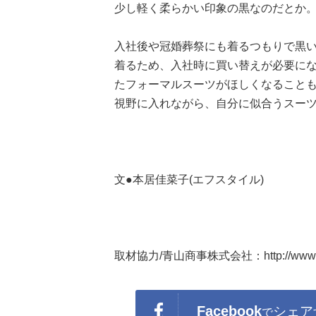
少し軽く柔らかい印象の黒なのだとか
入社後や冠婚葬祭にも着るつもりで黒
着るため、入社時に買い替えが必要に
たフォーマルスーツがほしくなること
視野に入れながら、自分に似合うスー
文●本居佳菜子(エフスタイル)
取材協力/青山商事株式会社：http://www.aoya
Facebook
シェア
で