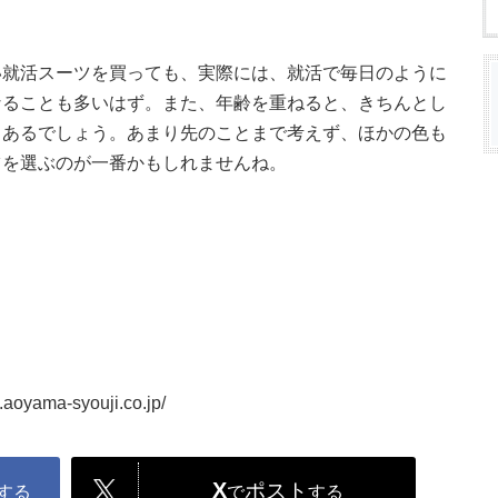
。
い就活スーツを買っても、実際には、就活で毎日のように
なることも多いはず。また、年齢を重ねると、きちんとし
もあるでしょう。あまり先のことまで考えず、ほかの色も
ツを選ぶのが一番かもしれませんね。
ma-syouji.co.jp/
X
ポスト
する
で
する