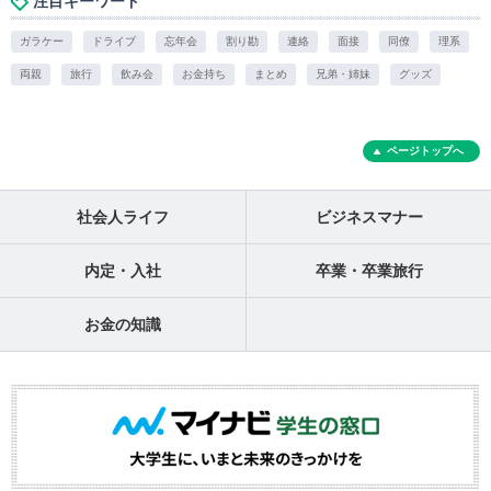
注目キーワード
ガラケー
ドライブ
忘年会
割り勘
連絡
面接
同僚
理系
両親
旅行
飲み会
お金持ち
まとめ
兄弟・姉妹
グッズ
ページトップへ
社会人ライフ
ビジネスマナー
内定・入社
卒業・卒業旅行
お金の知識