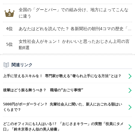
全国の「グーとパー」での組み分け、地方によってこんな
に違う
4位
あなたはどれを読んでた？ 各新聞社の朝刊4コマの歴史「...
女性社会人がキュン！ かわいいと思ったおじさん上司の言
5位
動8選
関連リンク
上手に甘えるスキルを！ 専門家が教える"奢られ上手になる方法"とは？
後輩はどう振る舞うべき？ 職場の“おごり事情”
5000円がボーダーライン？ 先輩社会人に聞いた、新人におごれる額はい
くらまで？
どこのオフィスにも1人はいる!? 「おじさまキラー」の実態「役員にタメ
口」「鈴木京香さん似の美人秘書」