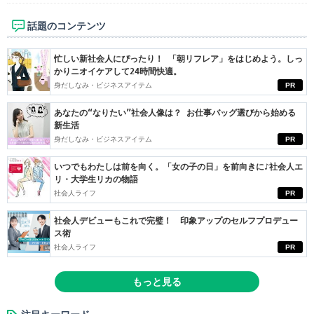
話題のコンテンツ
忙しい新社会人にぴったり！ 「朝リフレア」をはじめよう。しっ
かりニオイケアして24時間快適。
身だしなみ・ビジネスアイテム
PR
あなたの“なりたい”社会人像は？ お仕事バッグ選びから始める
新生活
身だしなみ・ビジネスアイテム
PR
いつでもわたしは前を向く。「女の子の日」を前向きに♪社会人エ
リ・大学生リカの物語
社会人ライフ
PR
社会人デビューもこれで完璧！ 印象アップのセルフプロデュー
ス術
社会人ライフ
PR
もっと見る