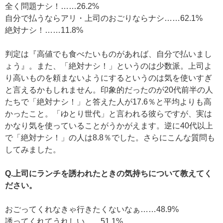
全く問題ナシ！……26.2%
自分で払うならアリ・上司のおごりならナシ……62.1%
絶対ナシ！……11.8%
判定は『高値でも食べたいものがあれば、自分で払いまし
ょう』。また、「絶対ナシ！」というのは少数派。上司よ
り高いものを頼まないようにするというのは気を使いすぎ
と言えるかもしれません。印象的だったのが20代前半の人
たちで「絶対ナシ！」と答えた人が17.6％と平均よりも高
かったこと。「ゆとり世代」と言われる彼らですが、実は
かなり気を使っていることがうかがえます。逆に40代以上
で「絶対ナシ！」の人は8.8％でした。さらにこんな質問も
してみました。
Q.上司にランチを誘われたときの気持ちについて教えてく
ださい。
おごってくれなきゃ行きたくないなぁ……48.9%
誘ってくれてうれしい……51.1%