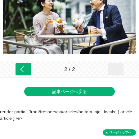
2 / 2
記事ページへ戻る
render partial: 'front/freshers/sp/articles/bottom_aja', locals: { article:
article } %>
ページトップへ