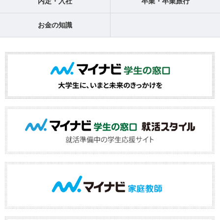
内定・入社
卒業・卒業旅行
お金の知識