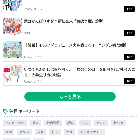
社会人ライフ
PR
実はがんばりすぎ？新社会人『お疲れ度』診断
診断
PR
【診断】セルフプロデュース力を鍛える！ “ジブン観”診断
社会人ライフ
PR
いつでもわたしは前を向く。「女の子の日」を前向きに♪社会人エ
リ・大学生リカの物語
社会人ライフ
PR
もっと見る
注目キーワード
テレビ・芸能
感謝
社内恋愛
調査
バス
ランチ
持ち物
男性
歓迎会
入社
社長
女性
ビジネスマナー