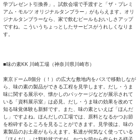
学プレゼント引換券」。試飲会場で手渡すと「ザ・プレミ
アム・モルツ オリジナルタンブラー」がもらえます。オリ
ジナルタンブラーなら、家で飲むビールもおいしさアップ
ですね。こういうちょっとしたサービスがうれしくなりま
す。
■味の素KK 川崎工場（神奈川県川崎市）
東京ドーム8個分（！）の広大な敷地内をバスで移動しなが
ら、味の素の製品ができる工程を見学します。だし・うま
味に関する展示や、懐かしのパッケージなどが展示されて
いる「資料展示室」は必見。だし・うま味の効果を改めて
知る味覚体験も新鮮です。また、味の素といえば「ほんだ
し」ですよね。ほんだしの工場では、原料となるかつお節
を粉砕するところを見ることができます。見学後は、味の
素製品のお土産がもらえます。私達が何気なく使っている
「ほんだし」は顆粒状ですが、かつお節から作られる様子