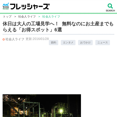
トップ
>
社会人ライフ
>
社会人ライフ
休日は大人の工場見学へ！ 無料なのにお土産までも
らえる「お得スポット」6選
更新:2016/01/28
社会人ライフ
節約
エンタメ
おでかけ
ニュース