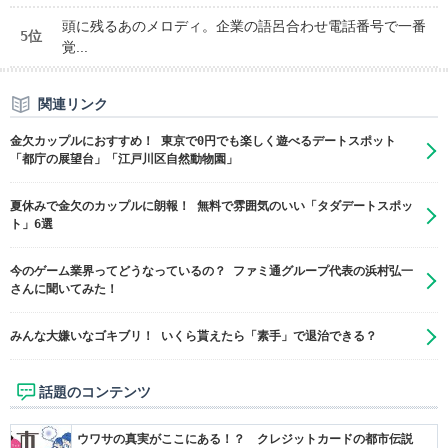
頭に残るあのメロディ。企業の語呂合わせ電話番号で一番
5位
覚...
関連リンク
金欠カップルにおすすめ！ 東京で0円でも楽しく遊べるデートスポット
「都庁の展望台」「江戸川区自然動物園」
夏休みで金欠のカップルに朗報！ 無料で雰囲気のいい「タダデートスポッ
ト」6選
今のゲーム業界ってどうなっているの？ ファミ通グループ代表の浜村弘一
さんに聞いてみた！
みんな大嫌いなゴキブリ！ いくら貰えたら「素手」で退治できる？
話題のコンテンツ
ウワサの真実がここにある！？ クレジットカードの都市伝説