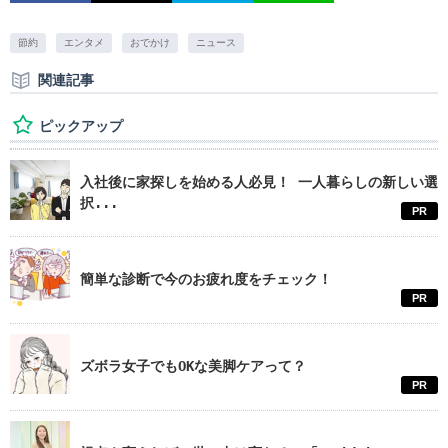
節約
エンタメ
おでかけ
ニュース
関連記事
ピックアップ
入社後に家探しを始める人必見！ 一人暮らしの新しい選
択...
PR
簡単な診断で今のお疲れ度をチェック！
PR
ズボラ女子でもOKな美脚ケアって？
PR