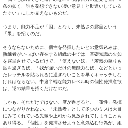
条の如く、誰も発想できない凄い意見！と勘違いしている
たぐい」にしか見えないものだ。
つまり、能力不足が「因」となり、未熟さの露呈という
「果」を招くのだ。
そうならないために、個性を発揮したいとの意気込みは、
熟練者がいっぱい存在する組織の中では、基礎知識の欠如
を露呈させているだけで、「使えない奴」「若気の至りも
度を過ぎる奴」「我が強いだけの無能力な奴」などといっ
たレッテルを貼られるに過ぎないことを早くキャッチしな
ければならない。中途半端な能力レベル時の個性発揮意欲
は、逆の結果を招くだけなのだ。
しかも、それだけではない。度が過ぎると、「孤性」発揮
につながりかねない。「未熟者」として多少のミスは大目
にみてくれている先輩や上司から見放されてしまうことも
あり得る。「個性」を発揮させようと意気込む行為が、組