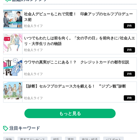
社会人デビューもこれで完璧！ 印象アップのセルフプロデュー
ス術
社会人ライフ
PR
いつでもわたしは前を向く。「女の子の日」を前向きに♪社会人エ
リ・大学生リカの物語
社会人ライフ
PR
ウワサの真実がここにある！？ クレジットカードの都市伝説
社会人ライフ
PR
【診断】セルフプロデュース力を鍛える！ “ジブン観”診断
社会人ライフ
PR
もっと見る
注目キーワード
保険
週末アドレセンス
彼氏
選挙
政治・経済
パスポート