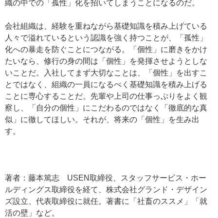
織の中での「孤性」化を招いてしまうことになるのだ。
会社組織は、経験を重ねながら基礎知識を積み上げている
人々で溢れているという認識を強く持つことが、「孤性」
化への暴走を防ぐことにつながる。「個性」に磨きをかけ
たいなら、修行の身の間は「個性」を発揮させようとしな
いことだ。入社してまず大切なことは、「個性」を出すこ
とではなく、組織の一員になるべく基礎知識を積み上げる
ことに専心することだ。先輩や上司の仕事っぷりをよく観
察し、「自分の個性」にこだわるのではなく「徹底的な真
似」に徹してほしい。それが、将来の「個性」を生み出
す。
著者：藤本篤志 USEN取締役、スタッフサービス・ホー
ルディングス取締役を経て、株式会社グランド・デザイン
ズ設立、代表取締役に就任。著書に「社畜のススメ」「就
活の壁」など。