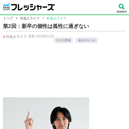
トップ
>
社会人ライフ
>
社会人ライフ
第2回：新卒の個性は孤性に過ぎない
更新:2016/01/28
社会人ライフ
大人の常識
会社のルール