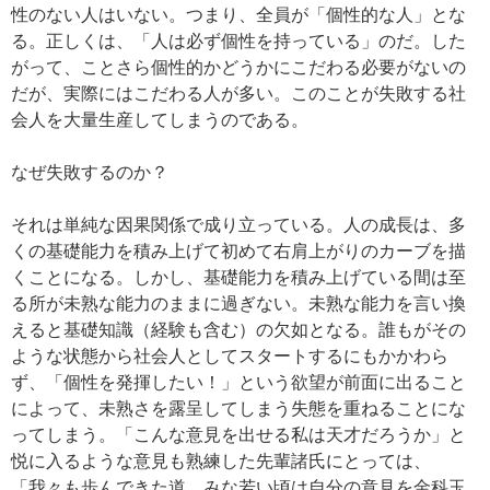
性のない人はいない。つまり、全員が「個性的な人」とな
る。正しくは、「人は必ず個性を持っている」のだ。した
がって、ことさら個性的かどうかにこだわる必要がないの
だが、実際にはこだわる人が多い。このことが失敗する社
会人を大量生産してしまうのである。
なぜ失敗するのか？
それは単純な因果関係で成り立っている。人の成長は、多
くの基礎能力を積み上げて初めて右肩上がりのカーブを描
くことになる。しかし、基礎能力を積み上げている間は至
る所が未熟な能力のままに過ぎない。未熟な能力を言い換
えると基礎知識（経験も含む）の欠如となる。誰もがその
ような状態から社会人としてスタートするにもかかわら
ず、「個性を発揮したい！」という欲望が前面に出ること
によって、未熟さを露呈してしまう失態を重ねることにな
ってしまう。「こんな意見を出せる私は天才だろうか」と
悦に入るような意見も熟練した先輩諸氏にとっては、
「我々も歩んできた道。みな若い頃は自分の意見を金科玉