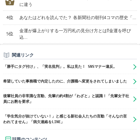
に違う
4位
あなたはどれを読んでた？ 各新聞社の朝刊4コマの歴史「...
金運が爆上がりする一万円札の見分け方とは⁉金運を呼び
5位
込...
関連リンク
「勝手にタグ付け」、「実名批判」。私は見た！ SNSマナー違反。
希望していた事務職で内定したのに、介護職へ変更をされてしまいました
後輩社員の非常識な言動、先輩の約4割が「わざと」と認識！「先輩女子社
員にお酌を要求」
「学生気分が抜けていない！」と感じる新社会人たちの言動「そんなの言
われてません」「病欠連絡をLINE」
話題のコンテンツ