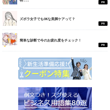
特...
PR
ズボラ女子でもOKな美脚ケアって？
PR
簡単な診断で今のお疲れ度をチェック！
PR