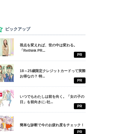
ピックアップ
視点を変えれば、世の中は変わる。
「Rethink PR...
PR
18～25歳限定クレジットカードって実際
お得なの？ 特...
PR
いつでもわたしは前を向く。「女の子の
日」を前向きに♪社...
PR
簡単な診断で今のお疲れ度をチェック！
PR