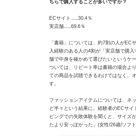
ちらで購入することが多いですか？
ECサイト......30.4％
実店舗......69.6％
「書籍」については、約7割の人がEC
入経験のある人の4割が「実店舗で購入
舗で中身を確かめて選びたいというケー
ついては、リピート率は書籍の場合より
ての商品を試聴できるわけではなく、
す。
ファッションアイテムについては、ネ
ど半々という結果に。経験者のECサイ
ピングでの失敗体験を聞くと、サイズ
たより安っぽかった」(女性/26歳/ソ