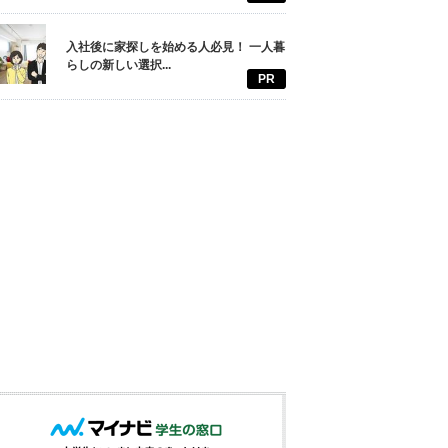
入社後に家探しを始める人必見！ 一人暮
らしの新しい選択...
PR