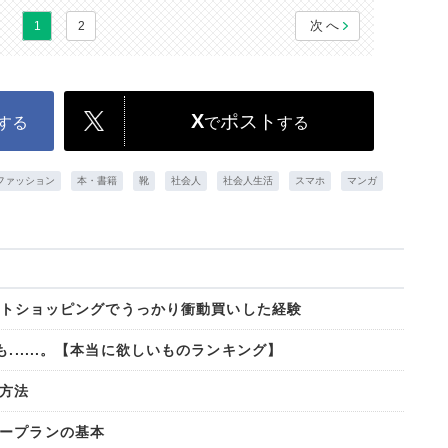
次へ
1
2
X
ポスト
する
で
する
ファッション
本・書籍
靴
社会人
社会人生活
スマホ
マンガ
にネットショッピングでうっかり衝動買いした経験
......。【本当に欲しいものランキング】
方法
ープランの基本