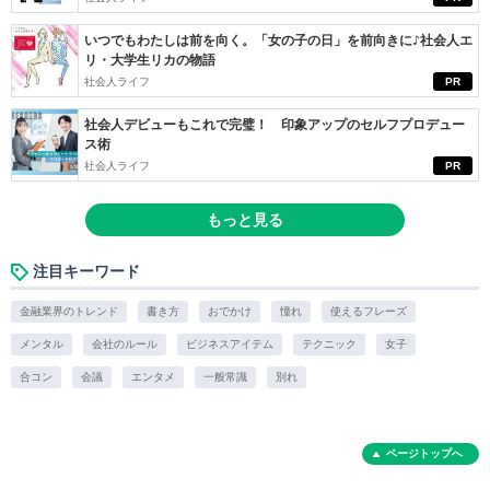
いつでもわたしは前を向く。「女の子の日」を前向きに♪社会人エ
リ・大学生リカの物語
社会人ライフ
PR
社会人デビューもこれで完璧！ 印象アップのセルフプロデュー
ス術
社会人ライフ
PR
もっと見る
注目キーワード
金融業界のトレンド
書き方
おでかけ
憧れ
使えるフレーズ
メンタル
会社のルール
ビジネスアイテム
テクニック
女子
合コン
会議
エンタメ
一般常識
別れ
ページトップへ