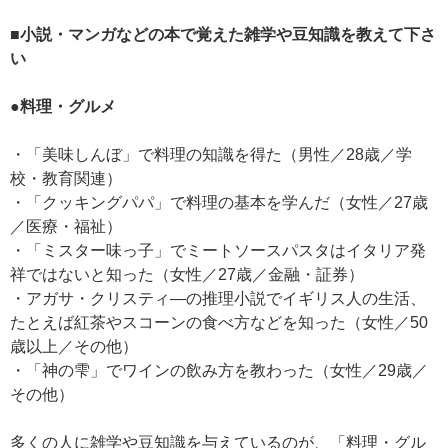
■小説・マンガなどの本で覚えた雑学や豆知識を教えて下さ
い
●料理・グルメ
・「美味しんぼ」で料理の知識を得た（男性／28歳／学
校・教育関連）
・「クッキングパパ」で料理の基本を学んだ（女性／27歳
／医療・福祉）
・「ミスター味っ子」でミートソースパスタはイタリア発
祥ではないと知った（女性／27歳／金融・証券）
・アガサ・クリスティ—の推理小説でイギリス人の生活、
たとえば紅茶やスコーンの食べ方などを知った（女性／50
歳以上／その他）
・「神の雫」でワインの飲み方を教わった（女性／29歳／
その他）
多くの人に雑学や豆知識を与えているのが、「料理・グル