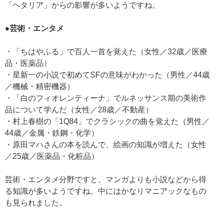
「ヘタリア」からの影響が多いようですね。
●芸術・エンタメ
・「ちはやふる」で百人一首を覚えた（女性／32歳／医療
品・医薬品）
・星新一の小説で初めてSFの意味がわかった（男性／44歳
／機械・精密機器）
・「白のフィオレンティーナ」でルネッサンス期の美術作
品について学んだ（女性／28歳／不動産）
・村上春樹の「1Q84」でクラシックの曲を覚えた（男性／
44歳／金属・鉄鋼・化学）
・原田マハさんの本を読んで、絵画の知識が増えた（女性
／25歳／医薬品・化粧品）
芸術・エンタメ分野ですと、マンガよりも小説などから得
る知識が多いようですね。中にはかなりマニアックなもの
も見られました。