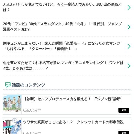
ふんわりとしか覚えてないけど、もう一度読んでみたい、思い出の漫画と
は？
20代「ワンピ」30代「スラムダンク」40代「北斗」！ 世代別、ジャンプ
漫画ベスト3は？
胸キュンが止まらない！ 読んだ瞬間「恋愛モード」になった少女マンガ
「ちはやふる」「クローバー」「俺物語！！」
心を奮い立たせてくれる名言が多いマンガ・アニメランキング！ ワンピは
2位、じゃあ1位は......？
話題のコンテンツ
【診断】セルフプロデュース力を鍛える！ “ジブン観”診断
社会人ライフ
PR
ウワサの真実がここにある！？ クレジットカードの都市伝説
社会人ライフ
PR