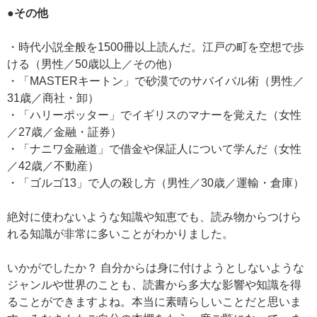
●その他
・時代小説全般を1500冊以上読んだ。江戸の町を空想で歩
ける（男性／50歳以上／その他）
・「MASTERキートン」で砂漠でのサバイバル術（男性／
31歳／商社・卸）
・「ハリーポッター」でイギリスのマナーを覚えた（女性
／27歳／金融・証券）
・「ナニワ金融道」で借金や保証人について学んだ（女性
／42歳／不動産）
・「ゴルゴ13」で人の殺し方（男性／30歳／運輸・倉庫）
絶対に使わないような知識や知恵でも、読み物からつけら
れる知識が非常に多いことがわかりました。
いかがでしたか？ 自分からは身に付けようとしないような
ジャンルや世界のことも、読書から多大な影響や知識を得
ることができますよね。本当に素晴らしいことだと思いま