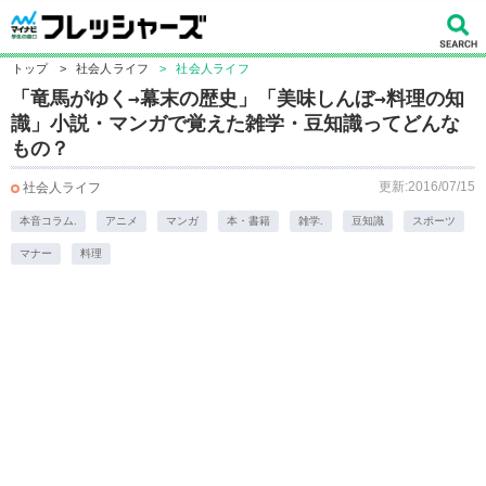
トップ
>
社会人ライフ
>
社会人ライフ
「竜馬がゆく→幕末の歴史」「美味しんぼ→料理の知
識」小説・マンガで覚えた雑学・豆知識ってどんな
もの？
更新:2016/07/15
社会人ライフ
本音コラム.
アニメ
マンガ
本・書籍
雑学.
豆知識
スポーツ
マナー
料理