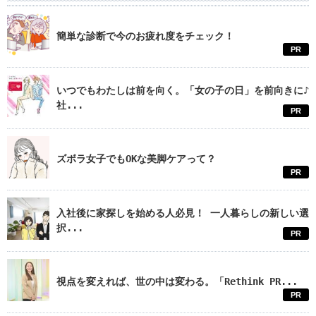
簡単な診断で今のお疲れ度をチェック！
PR
いつでもわたしは前を向く。「女の子の日」を前向きに♪
社...
PR
ズボラ女子でもOKな美脚ケアって？
PR
入社後に家探しを始める人必見！ 一人暮らしの新しい選
択...
PR
視点を変えれば、世の中は変わる。「Rethink PR...
PR