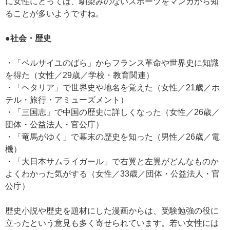
に女性にとっては、馴染みのないスポーツをマンガから知
ることが多いようですね。
●社会・歴史
・「ベルサイユのばら」からフランス革命や世界史に知識
を得た（女性／29歳／学校・教育関連）
・「ヘタリア」で世界史や地名を覚えた（女性／21歳／ホ
テル・旅行・アミューズメント）
・「三国志」で中国の歴史に詳しくなった（女性／26歳／
団体・公益法人・官公庁）
・「竜馬がゆく」で幕末の歴史を知った（男性／26歳／電
機）
・「大日本サムライガール」で右翼と左翼がどんなものか
よくわかった気がする（女性／33歳／団体・公益法人・官
公庁）
歴史小説や歴史を題材にした漫画からは、受験勉強の役に
立ったという意見も多く寄せられています。若い女性には