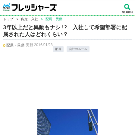
トップ
>
内定・入社
>
配属・異動
3年以上だと異動もナシ!? 入社して希望部署に配
属された人はどれくらい？
更新:2016/01/28
配属・異動
配属
会社のルール