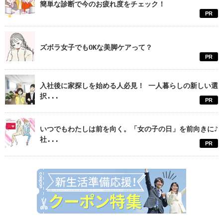
簡単な診断で今のお疲れ度をチェック！
PR
ズボラ女子でもOKな美脚ケアって？
PR
入社後に家探しを始める人必見！ 一人暮らしの新しい選
択...
PR
いつでもわたしは前を向く。「女の子の日」を前向きに♪
社...
PR