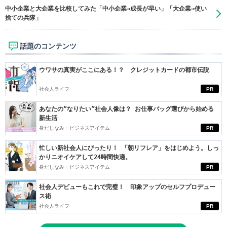
中小企業と大企業を比較してみた「中小企業→成長が早い」「大企業→使い
捨ての兵隊」
話題のコンテンツ
ウワサの真実がここにある！？ クレジットカードの都市伝説
社会人ライフ
PR
あなたの“なりたい”社会人像は？ お仕事バッグ選びから始める
新生活
身だしなみ・ビジネスアイテム
PR
忙しい新社会人にぴったり！ 「朝リフレア」をはじめよう。しっ
かりニオイケアして24時間快適。
身だしなみ・ビジネスアイテム
PR
社会人デビューもこれで完璧！ 印象アップのセルフプロデュー
ス術
社会人ライフ
PR