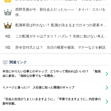
西野亮廣が今、新社会人だったら――「タイパ・コスパを
捨...
配属希望は叶わない？ 配属が決まるまでの４つの要素 #...
4位
この配属ガチャはアタリ？ ハズレ？ 失敗に負けない考え...
5位
辞令交付式とは？ 当日の概要や服装、マナーなどを解説
関連リンク
本当にやりたい仕事とのギャップ、どうやって埋めればいいの？ 「勉強
会に参加」「地味な仕事でも一生懸命」
イメージと違った!? 入社後に知った職場のギャップ
「社会人生活がうまくいきますように」「卒業できますように」内定者の
新年祈願。