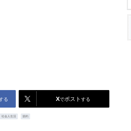
X
ポスト
する
で
する
社会人生活
節約