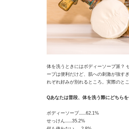
体を洗うときにはボディーソープ派？ 
ープは便利だけど、肌への刺激が強す
れぞれ好みが別れるところ。実際のとこ
Qあなたは普段、体を洗う際にどちらを
ボディーソープ......62.1%
せっけん......35.2%
何も使わない......2.8%