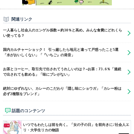
関連リンク
一人暮らし社会人のエンゲル係数＝約30％と高め。みんな食費にどれくら
い使ってる？
国内カルチャーショック！ 引っ越したら地元と違って戸惑ったこと5選
「水がおいしくない」「『いちご』の発音」
お茶とコーヒー、取引先で出されてうれしいのは？→お茶：73.6％「連続
で出されても飲める」「味にブレがない」
絶対にゆずれない、カレーのこだわり「隠し味にショウガ」「カレー粉は
必ず2種類をブレンド」
話題のコンテンツ
いつでもわたしは前を向く。「女の子の日」を前向きに♪社会人エ
リ・大学生リカの物語