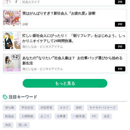
社会人ライフ
PR
実はがんばりすぎ？新社会人『お疲れ度』診断
診断
PR
忙しい新社会人にぴったり！ 「朝リフレア」をはじめよう。しっ
かりニオイケアして24時間快適。
身だしなみ・ビジネスアイテム
PR
あなたの“なりたい”社会人像は？ お仕事バッグ選びから始める
新生活
身だしなみ・ビジネスアイテム
PR
もっと見る
注目キーワード
持ち物
学生生活
内定辞退
オタク
節約
モヤモヤバスターズ
歓迎会
人間関係
おごり
仕事運
一般常識
PC
名言
内定
思い出