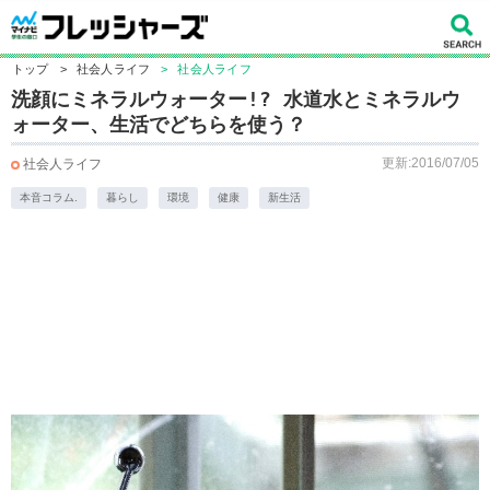
トップ
>
社会人ライフ
>
社会人ライフ
洗顔にミネラルウォーター!? 水道水とミネラルウ
ォーター、生活でどちらを使う？
更新:2016/07/05
社会人ライフ
本音コラム.
暮らし
環境
健康
新生活