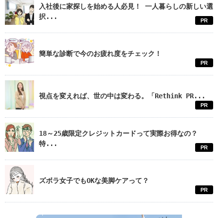
入社後に家探しを始める人必見！ 一人暮らしの新しい選
択...
PR
簡単な診断で今のお疲れ度をチェック！
PR
視点を変えれば、世の中は変わる。「Rethink PR...
PR
18～25歳限定クレジットカードって実際お得なの？
特...
PR
ズボラ女子でもOKな美脚ケアって？
PR