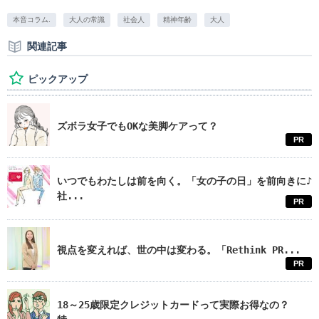
本音コラム.
大人の常識
社会人
精神年齢
大人
関連記事
ピックアップ
ズボラ女子でもOKな美脚ケアって？
PR
いつでもわたしは前を向く。「女の子の日」を前向きに♪
社...
PR
視点を変えれば、世の中は変わる。「Rethink PR...
PR
18～25歳限定クレジットカードって実際お得なの？