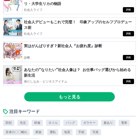
リ・大学生リカの物語
社会人ライフ
PR
社会人デビューもこれで完璧！ 印象アップのセルフプロデュー
ス術
社会人ライフ
PR
実はがんばりすぎ？新社会人『お疲れ度』診断
診断
PR
あなたの“なりたい”社会人像は？ お仕事バッグ選びから始める
新生活
身だしなみ・ビジネスアイテム
PR
もっと見る
注目キーワード
防犯
先生
研修
ネイル
バッグ
ガラケー
脈あり
電車
若者の〇〇離れ
家族
運転
地震
手紙
写真