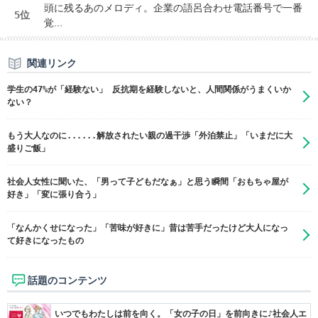
頭に残るあのメロディ。企業の語呂合わせ電話番号で一番
5位
覚...
関連リンク
学生の47%が「経験ない」 反抗期を経験しないと、人間関係がうまくいか
ない？
もう大人なのに......解放されたい親の過干渉「外泊禁止」「いまだに大
盛りご飯」
社会人女性に聞いた、「男って子どもだなぁ」と思う瞬間「おもちゃ屋が
好き」「変に張り合う」
「なんかくせになった」「苦味が好きに」昔は苦手だったけど大人になっ
て好きになったもの
話題のコンテンツ
いつでもわたしは前を向く。「女の子の日」を前向きに♪社会人エ