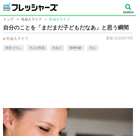
トップ
>
社会人ライフ
>
社会人ライフ
自分のことを「まだまだ子どもだなあ」と思う瞬間
更新:2016/07/05
社会人ライフ
本音コラム.
大人の常識
社会人
精神年齢
大人