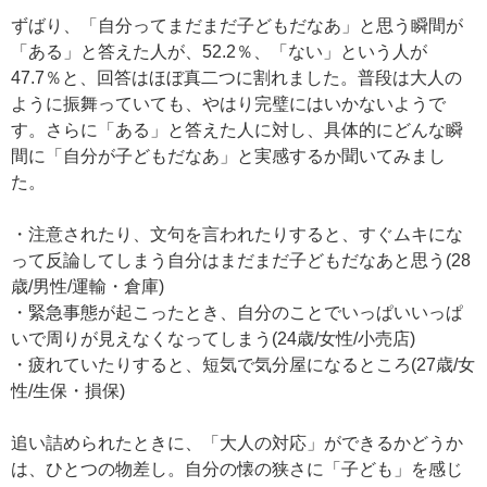
ずばり、「自分ってまだまだ子どもだなあ」と思う瞬間が
「ある」と答えた人が、52.2％、「ない」という人が
47.7％と、回答はほぼ真二つに割れました。普段は大人の
ように振舞っていても、やはり完璧にはいかないようで
す。さらに「ある」と答えた人に対し、具体的にどんな瞬
間に「自分が子どもだなあ」と実感するか聞いてみまし
た。
・注意されたり、文句を言われたりすると、すぐムキにな
って反論してしまう自分はまだまだ子どもだなあと思う(28
歳/男性/運輸・倉庫)
・緊急事態が起こったとき、自分のことでいっぱいいっぱ
いで周りが見えなくなってしまう(24歳/女性/小売店)
・疲れていたりすると、短気で気分屋になるところ(27歳/女
性/生保・損保)
追い詰められたときに、「大人の対応」ができるかどうか
は、ひとつの物差し。自分の懐の狭さに「子ども」を感じ