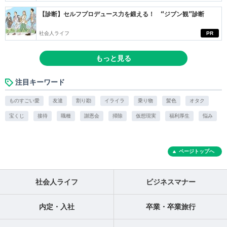
【診断】セルフプロデュース力を鍛える！ “ジブン観”診断
社会人ライフ
PR
もっと見る
注目キーワード
ものすごい愛
友達
割り勘
イライラ
乗り物
髪色
オタク
宝くじ
接待
職種
謝恩会
掃除
仮想現実
福利厚生
悩み
ページトップへ
社会人ライフ
ビジネスマナー
内定・入社
卒業・卒業旅行