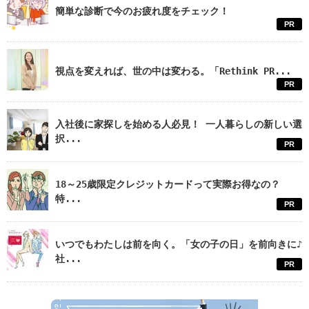
簡単な診断で今のお疲れ度をチェック！
PR
視点を変えれば、世の中は変わる。「Rethink PR...
PR
入社後に家探しを始める人必見！ 一人暮らしの新しい選
択...
PR
18～25歳限定クレジットカードって実際お得なの？
特...
PR
いつでもわたしは前を向く。「女の子の日」を前向きに♪
社...
PR