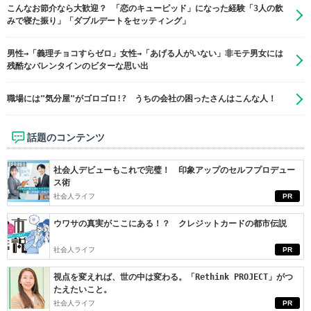
こんなお節介なら大歓迎？ 「恋のキューピッド」になった経験「3人の飲
みで寝た振り」「ダブルデートをセッティング」
男性→「義理チョコすらゼロ」女性→「あげる人がいない」非モテ男女には
残酷なバレンタインのビターな思い出
職場には"気分屋"がゴロゴロ!? うちの会社の困ったさんはこんな人！
話題のコンテンツ
社会人デビューもこれで完璧！ 印象アップのセルフプロデュー
ス術
社会人ライフ
PR
ウワサの真実がここにある！？ クレジットカードの都市伝説
社会人ライフ
PR
視点を変えれば、世の中は変わる。「Rethink PROJECT」がつ
たえたいこと。
社会人ライフ
PR