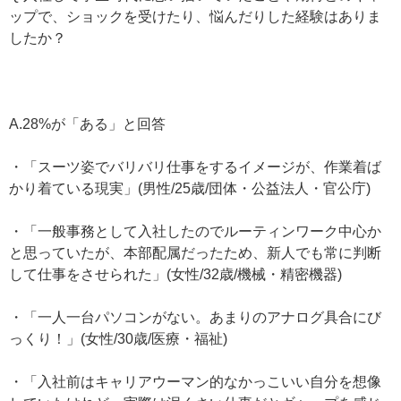
ップで、ショックを受けたり、悩んだりした経験はありま
したか？
A.28%が「ある」と回答
・「スーツ姿でバリバリ仕事をするイメージが、作業着ば
かり着ている現実」(男性/25歳/団体・公益法人・官公庁)
・「一般事務として入社したのでルーティンワーク中心か
と思っていたが、本部配属だったため、新人でも常に判断
して仕事をさせられた」(女性/32歳/機械・精密機器)
・「一人一台パソコンがない。あまりのアナログ具合にび
っくり！」(女性/30歳/医療・福祉)
・「入社前はキャリアウーマン的なかっこいい自分を想像