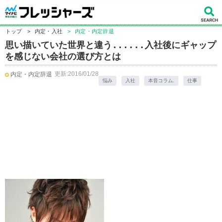
トップ
>
内定・入社
>
内定・内定辞退
思い描いていた世界と違う......入社後にギャップ
を感じない会社の選び方とは
更新:2016/01/28
内定・内定辞退
悩み
入社
本音コラム.
仕事