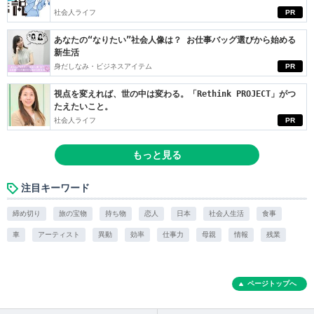
社会人ライフ
PR
あなたの“なりたい”社会人像は？ お仕事バッグ選びから始める
新生活
身だしなみ・ビジネスアイテム
PR
視点を変えれば、世の中は変わる。「Rethink PROJECT」がつ
たえたいこと。
社会人ライフ
PR
もっと見る
注目キーワード
締め切り
旅の宝物
持ち物
恋人
日本
社会人生活
食事
車
アーティスト
異動
効率
仕事力
母親
情報
残業
ページトップへ