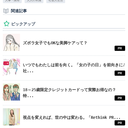
人事・採用
大人の常識
社会人生活
関連記事
ピックアップ
ズボラ女子でもOKな美脚ケアって？
PR
いつでもわたしは前を向く。「女の子の日」を前向きに♪
社...
PR
18～25歳限定クレジットカードって実際お得なの？
特...
PR
視点を変えれば、世の中は変わる。「Rethink PR...
PR