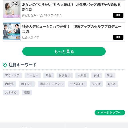
あなたの“なりたい”社会人像は？ お仕事バッグ選びから始める
新生活
身だしなみ・ビジネスアイテム
PR
社会人デビューもこれで完璧！ 印象アップのセルフプロデュー
ス術
社会人ライフ
PR
もっと見る
注目キーワード
アウトドア
コーヒー
年金
付き合い
不動産
女性
学歴
内定先
ポイント
週末アドレセンス
一人暮らし
グッズ
Q＆A.
おすすめ
遅刻
ページトップへ