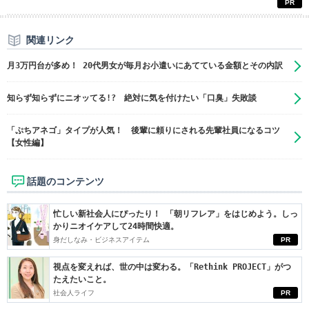
関連リンク
月3万円台が多め！ 20代男女が毎月お小遣いにあてている金額とその内訳
知らず知らずにニオッてる!? 絶対に気を付けたい「口臭」失敗談
「ぷちアネゴ」タイプが人気！ 後輩に頼りにされる先輩社員になるコツ
【女性編】
話題のコンテンツ
忙しい新社会人にぴったり！ 「朝リフレア」をはじめよう。しっ
かりニオイケアして24時間快適。
身だしなみ・ビジネスアイテム
PR
視点を変えれば、世の中は変わる。「Rethink PROJECT」がつ
たえたいこと。
社会人ライフ
PR