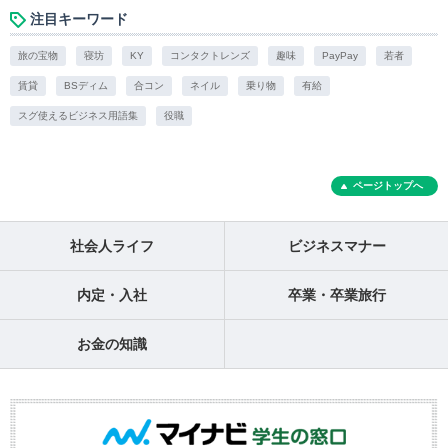
注目キーワード
旅の宝物
寝坊
KY
コンタクトレンズ
趣味
PayPay
若者
賃貸
BSディム
合コン
ネイル
乗り物
有給
スグ使えるビジネス用語集
役職
ページトップへ
社会人ライフ
ビジネスマナー
内定・入社
卒業・卒業旅行
お金の知識