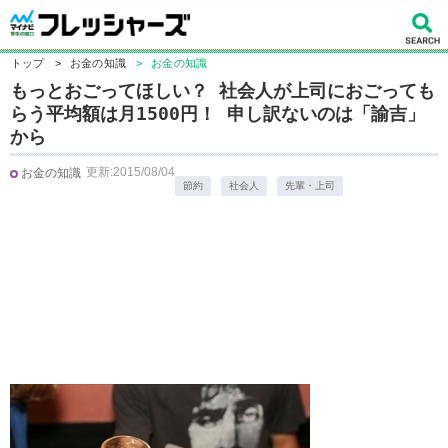
トップ
>
お金の知識
>
お金の知識
もっとおごってほしい？ 社会人が上司におごっても
らう平均額は月1500円！ 申し訳ないのは「諭吉」
から
更新:2015/08/04
お金の知識
節約
社会人
先輩・上司