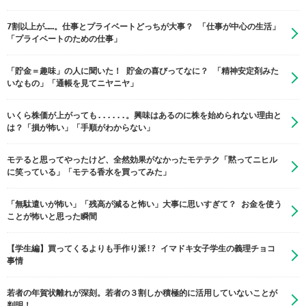
7割以上が……。仕事とプライベートどっちが大事？ 「仕事が中心の生活」
「プライベートのための仕事」
「貯金＝趣味」の人に聞いた！ 貯金の喜びってなに？ 「精神安定剤みた
いなもの」「通帳を見てニヤニヤ」
いくら株価が上がっても......。興味はあるのに株を始められない理由と
は？「損が怖い」「手順がわからない」
モテると思ってやったけど、全然効果がなかったモテテク「黙ってニヒル
に笑っている」「モテる香水を買ってみた」
「無駄遣いが怖い」「残高が減ると怖い」大事に思いすぎて？ お金を使う
ことが怖いと思った瞬間
【学生編】買ってくるよりも手作り派!? イマドキ女子学生の義理チョコ
事情
若者の年賀状離れが深刻。若者の３割しか積極的に活用していないことが
判明！