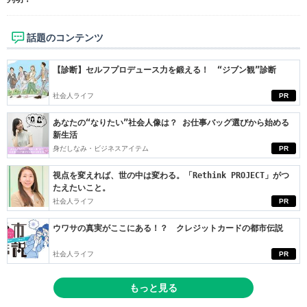
話題のコンテンツ
【診断】セルフプロデュース力を鍛える！ “ジブン観”診断
社会人ライフ
PR
あなたの“なりたい”社会人像は？ お仕事バッグ選びから始める
新生活
身だしなみ・ビジネスアイテム
PR
視点を変えれば、世の中は変わる。「Rethink PROJECT」がつ
たえたいこと。
社会人ライフ
PR
ウワサの真実がここにある！？ クレジットカードの都市伝説
社会人ライフ
PR
もっと見る