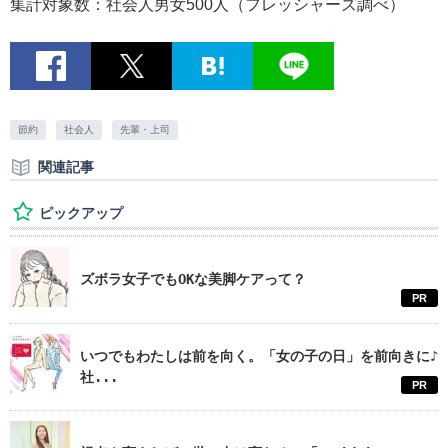
集計対象数：社会人男女500人（フレッシャーズ調べ）
節約
社会人
先輩・上司
関連記事
ピックアップ
ズボラ女子でもOKな美脚ケアって？
PR
いつでもわたしは前を向く。「女の子の日」を前向きに♪
社...
PR