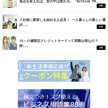
視点を変えれば、世の中は変わる。「Rethink PR...
PR
入社後に家探しを始める人必見！ 一人暮らしの新しい選
択...
PR
18～25歳限定クレジットカードって実際お得なの？
特...
PR