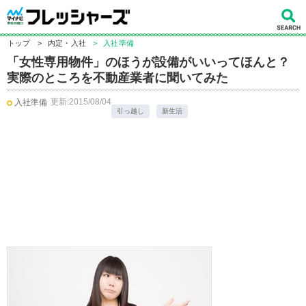
トップ
>
内定・入社
>
入社準備
「女性専用物件」のほうが設備がいいってほんと？
実際のところを不動産業者に聞いてみた
更新:2015/08/04
入社準備
引っ越し
新生活