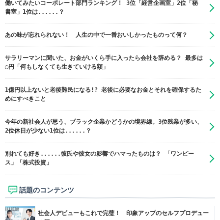
働いてみたいコーポレート部門ランキング！ 3位「経営企画室」2位「秘
書室」1位は......？
あの味が忘れられない！ 人生の中で一番おいしかったものって何？
サラリーマンに聞いた、お金がいくら手に入ったら会社を辞める？ 最多は
◯円「何もしなくても生きていける額」
1億円以上ないと老後難民になる!? 老後に必要なお金とそれを確保するた
めにすべきこと
今年の新社会人が思う、ブラック企業かどうかの境界線。3位残業が多い、
2位休日が少ない1位は......？
別れても好き......彼氏や彼女の影響でハマったものは？ 「ワンピー
ス」「株式投資」
話題のコンテンツ
社会人デビューもこれで完璧！ 印象アップのセルフプロデュー