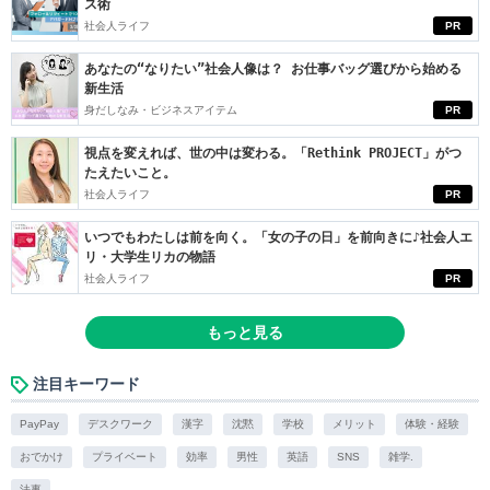
ス術
社会人ライフ
PR
あなたの“なりたい”社会人像は？ お仕事バッグ選びから始める
新生活
身だしなみ・ビジネスアイテム
PR
視点を変えれば、世の中は変わる。「Rethink PROJECT」がつ
たえたいこと。
社会人ライフ
PR
いつでもわたしは前を向く。「女の子の日」を前向きに♪社会人エ
リ・大学生リカの物語
社会人ライフ
PR
もっと見る
注目キーワード
PayPay
デスクワーク
漢字
沈黙
学校
メリット
体験・経験
おでかけ
プライベート
効率
男性
英語
SNS
雑学.
法事