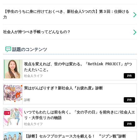
【学生のうちに身に付けておくべき、新社会人5つの力】第３回：仕掛ける
力
社会人が持つべき手帳ってどんなもの？
話題のコンテンツ
視点を変えれば、世の中は変わる。「Rethink PROJECT」がつ
たえたいこと。
社会人ライフ
PR
実はがんばりすぎ？新社会人『お疲れ度』診断
診断
PR
いつでもわたしは前を向く。「女の子の日」を前向きに♪社会人エ
リ・大学生リカの物語
社会人ライフ
PR
【診断】セルフプロデュース力を鍛える！ “ジブン観”診断