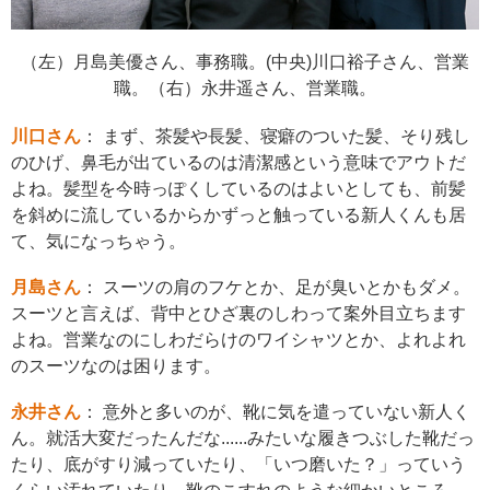
（左）月島美優さん、事務職。(中央)川口裕子さん、営業
職。（右）永井遥さん、営業職。
川口さん
： まず、茶髪や長髪、寝癖のついた髪、そり残し
のひげ、鼻毛が出ているのは清潔感という意味でアウトだ
よね。髪型を今時っぽくしているのはよいとしても、前髪
を斜めに流しているからかずっと触っている新人くんも居
て、気になっちゃう。
月島さん
： スーツの肩のフケとか、足が臭いとかもダメ。
スーツと言えば、背中とひざ裏のしわって案外目立ちます
よね。営業なのにしわだらけのワイシャツとか、よれよれ
のスーツなのは困ります。
永井さん
： 意外と多いのが、靴に気を遣っていない新人く
ん。就活大変だったんだな......みたいな履きつぶした靴だっ
たり、底がすり減っていたり、「いつ磨いた？」っていう