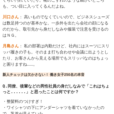
くらい汚れていたり。靴のこすれのような細かいところ
も、つい目に入ってくるんだよね。
川口さん
： 高いものでなくていいので、ビジネスシューズ
は数足持つのが基本かな。一歩外を出たら会社の顔になる
のだから、取引先から身だしなみや服装で注意を受けるの
はＮＧ。
月島さん
： 私の部署は内勤だけど、社内にはスーツにスリ
ッパ履きの子も。そのまま打ち合わせや会議に出ようとし
たり、お客さんから見える場所でもスリッパなのはちょっ
と困りますね......。
新人チェックは欠かさない！ 働き女子250名の本音
Q.同僚、後輩などの男性社員の身だしなみで「これはちょ
っと......」と思ったことは何ですか？
・整髪料のつけすぎ！
・ワイシャツの下にアンダーシャツを着ていなかったの
で、乳首が見えていた