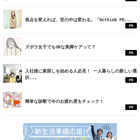
視点を変えれば、世の中は変わる。「Rethink PR...
PR
ズボラ女子でもOKな美脚ケアって？
PR
入社後に家探しを始める人必見！ 一人暮らしの新しい選
択...
PR
簡単な診断で今のお疲れ度をチェック！
PR