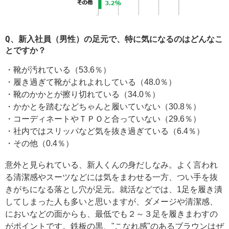
Q、新入社員（男性）の足元で、特に気になるのはどんなこ
とですか？
・靴が汚れている（53.6％）
・履き過ぎて靴がよれよれしている（48.0％）
・靴のかかとが擦り切れている（34.0％）
・かかとを踏むなどちゃんと履いていない（30.8％）
・コーディネートやＴＰＯと合っていない（29.6％）
・社内ではスリッパなど気を抜き過ぎている（6.4％）
・その他（0.4％）
意外と見られている、新人くんの身だしなみ。よく言われ
る清潔感やスーツなどには気をまわせる一方、つい手を抜
きがちになる落とし穴が足元。就活などでは、1足を履き潰
してしまった人も多いと思いますが、ダメージや清潔感、
においなどの面からも、最低でも２～３足を履きまわすの
がポイントです。鉄板の黒、"こなれ感"のあるブラウンはぜ