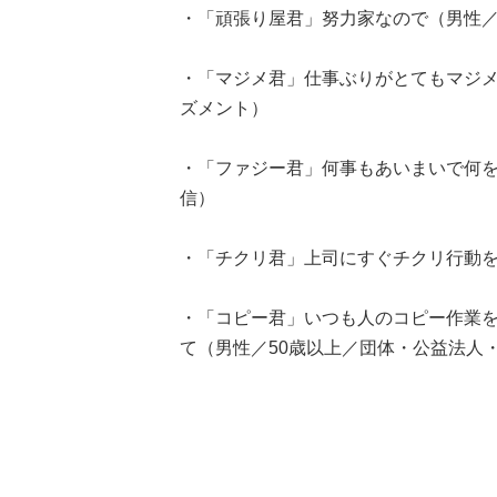
・「頑張り屋君」努力家なので（男性／
・「マジメ君」仕事ぶりがとてもマジメ
ズメント）
・「ファジー君」何事もあいまいで何を
信）
・「チクリ君」上司にすぐチクリ行動を
・「コピー君」いつも人のコピー作業
て（男性／50歳以上／団体・公益法人