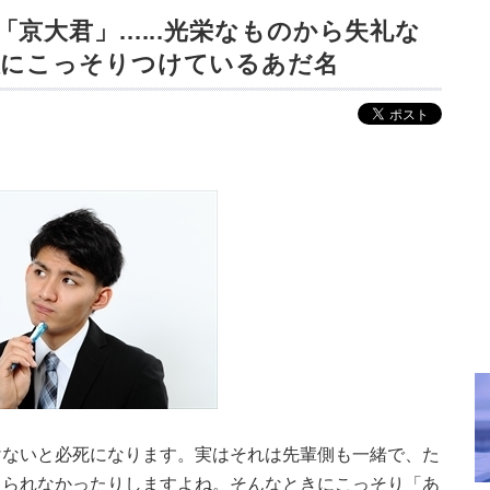
大君」......光栄なものから失礼な
人にこっそりつけているあだ名
けないと必死になります。実はそれは先輩側も一緒で、た
えられなかったりしますよね。そんなときにこっそり「あ