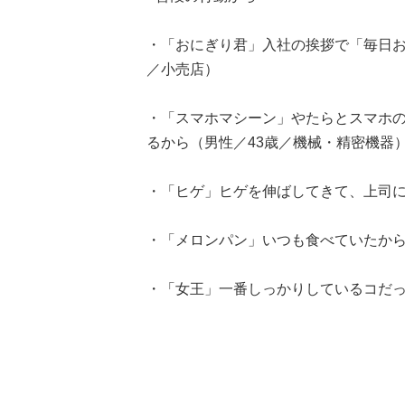
・「おにぎり君」入社の挨拶で「毎日お
／小売店）
・「スマホマシーン」やたらとスマホ
るから（男性／43歳／機械・精密機器
・「ヒゲ」ヒゲを伸ばしてきて、上司に
・「メロンパン」いつも食べていたから
・「女王」一番しっかりしているコだっ