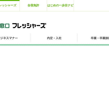
レッシャーズ
合宿免許
はじめの一歩目ナビ