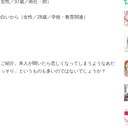
女性／37歳／商社・卸）
白いから（女性／28歳／学校・教育関連）
をご紹介。本人が聞いたら悲しくなってしまうようなあだ
こっそり」というものも多いのではないでしょうか？