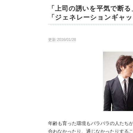
「上司の誘いを平気で断る
「ジェネレーションギャッ
更新:2016/01/28
年齢も育った環境もバラバラの人たち
合わなかったり、通じなかったりする