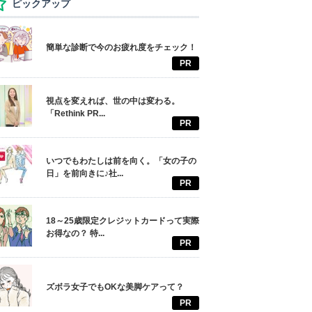
ピックアップ
簡単な診断で今のお疲れ度をチェック！
PR
視点を変えれば、世の中は変わる。
「Rethink PR...
PR
いつでもわたしは前を向く。「女の子の
日」を前向きに♪社...
PR
18～25歳限定クレジットカードって実際
お得なの？ 特...
PR
ズボラ女子でもOKな美脚ケアって？
PR