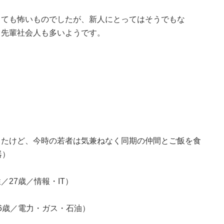
とても怖いものでしたが、新人にとってはそうでもな
る先輩社会人も多いようです。
したけど、今時の若者は気兼ねなく同期の仲間とご飯を食
器）
27歳／情報・IT）
6歳／電力・ガス・石油）