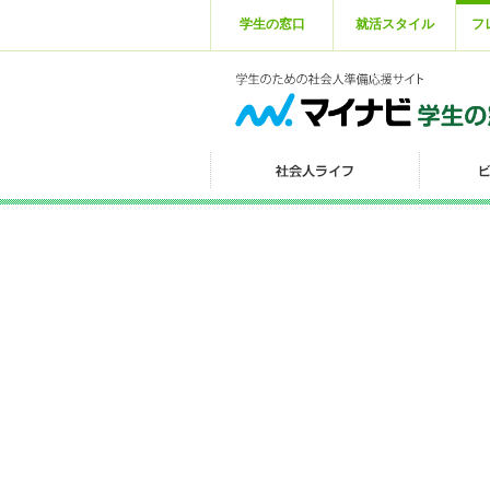
学生の窓口
就活スタイル
フ