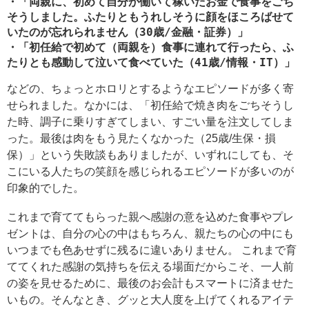
・「両親に、初めて自分が働いて稼いだお金で食事をごち
そうしました。ふたりともうれしそうに顔をほころばせて
いたのが忘れられません（30歳/金融・証券）」
・「初任給で初めて（両親を）食事に連れて行ったら、ふ
たりとも感動して泣いて食べていた（41歳/情報・IT）」
などの、ちょっとホロリとするようなエピソードが多く寄
せられました。なかには、「初任給で焼き肉をごちそうし
た時、調子に乗りすぎてしまい、すごい量を注文してしま
った。最後は肉をもう見たくなかった（25歳/生保・損
保）」という失敗談もありましたが、いずれにしても、そ
こにいる人たちの笑顔を感じられるエピソードが多いのが
印象的でした。
これまで育ててもらった親へ感謝の意を込めた食事やプレ
ゼントは、自分の心の中はもちろん、親たちの心の中にも
いつまでも色あせずに残るに違いありません。 これまで育
ててくれた感謝の気持ちを伝える場面だからこそ、一人前
の姿を見せるために、最後のお会計もスマートに済ませた
いもの。そんなとき、グッと大人度を上げてくれるアイテ