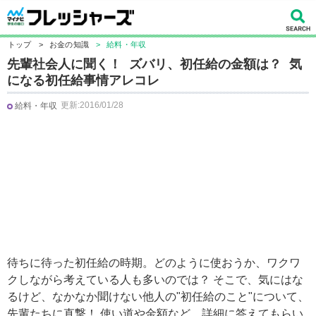
トップ
>
お金の知識
>
給料・年収
先輩社会人に聞く！ ズバリ、初任給の金額は？ 気
になる初任給事情アレコレ
更新:2016/01/28
給料・年収
待ちに待った初任給の時期。どのように使おうか、ワクワ
クしながら考えている人も多いのでは？ そこで、気にはな
るけど、なかなか聞けない他人の"初任給のこと"について、
先輩たちに直撃！ 使い道や金額など、詳細に答えてもらい