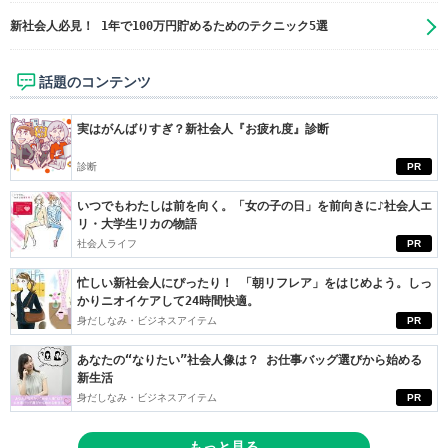
新社会人必見！ 1年で100万円貯めるためのテクニック5選
話題のコンテンツ
実はがんばりすぎ？新社会人『お疲れ度』診断
診断
PR
いつでもわたしは前を向く。「女の子の日」を前向きに♪社会人エ
リ・大学生リカの物語
社会人ライフ
PR
忙しい新社会人にぴったり！ 「朝リフレア」をはじめよう。しっ
かりニオイケアして24時間快適。
身だしなみ・ビジネスアイテム
PR
あなたの“なりたい”社会人像は？ お仕事バッグ選びから始める
新生活
身だしなみ・ビジネスアイテム
PR
もっと見る