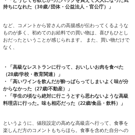
・「どうしても欲しかったバッグを買えて大人になった気
持ちになれた（30歳/団体・公益法人・官公庁）」
など、コメントから皆さんの高揚感が伝わってくるような
ものが多く、初めてのお給料での買い物は、喜びもひとし
おだったということが感じられます。 また、買い物だけで
なく、
・「高級なレストランに行って、おいしいお肉を食べた
（28歳/学校・教育関連）」
・「高いワインを飲んだが酔っぱらってしまいよく味が分
からなかった（27歳/不動産）」
・「学生の頃なら絶対に行こうとすら思わないような高級
料理店に行った。味も相応だった（22歳/食品・飲料）」
というように、値段設定の高めな高級店へ行って、食事を
楽しんだ方のコメントもちらほら。食事を含めた自分への