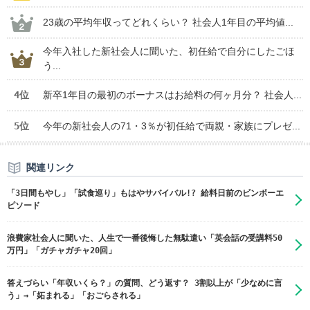
23歳の平均年収ってどれくらい？ 社会人1年目の平均値...
今年入社した新社会人に聞いた、初任給で自分にしたごほ
う...
4位
新卒1年目の最初のボーナスはお給料の何ヶ月分？ 社会人...
5位
今年の新社会人の71・3％が初任給で両親・家族にプレゼ...
関連リンク
「3日間もやし」「試食巡り」もはやサバイバル!? 給料日前のビンボーエ
ピソード
浪費家社会人に聞いた、人生で一番後悔した無駄遣い「英会話の受講料50
万円」「ガチャガチャ20回」
答えづらい「年収いくら？」の質問、どう返す？ 3割以上が「少なめに言
う」→「妬まれる」「おごらされる」