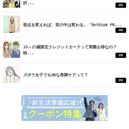
択...
PR
視点を変えれば、世の中は変わる。「Rethink PR...
PR
18～25歳限定クレジットカードって実際お得なの？
特...
PR
ズボラ女子でもOKな美脚ケアって？
PR