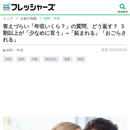
トップ
>
お金の知識
>
給料・年収
答えづらい「年収いくら？」の質問、どう返す？ 3
割以上が「少なめに言う」→「妬まれる」「おごらさ
れる」
更新:2016/06/16
給料・年収
友達
給料
印象
新社会人
秘密
雑談