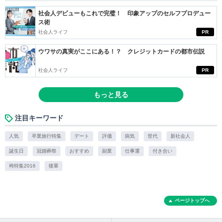
社会人デビューもこれで完璧！ 印象アップのセルフプロデュー
ス術
社会人ライフ
PR
ウワサの真実がここにある！？ クレジットカードの都市伝説
社会人ライフ
PR
もっと見る
注目キーワード
人気
卒業旅行特集
デート
評価
病気
世代
新社会人
誕生日
冠婚葬祭
おすすめ
副業
仕事運
付き合い
袴特集2016
後輩
ページトップへ