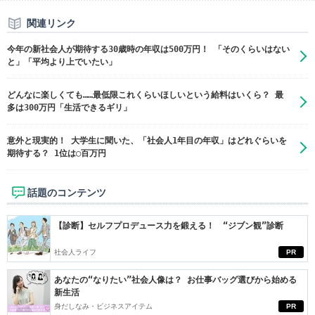
関連リンク
今年の新社会人が期待する30歳時の年収は500万円！ 「そのくらいはない
と」「平均より上でいたい」
どんなに楽しくても……最低限これくらいほしいという給料はいくら？ 最
多は300万円「生活できるギリ」
意外と現実的！ 大学生に聞いた、「社会人1年目の年収」はどれぐらいを
期待する？ 1位は◯百万円
話題のコンテンツ
【診断】セルフプロデュース力を鍛える！ “ジブン観”診断
社会人ライフ
PR
あなたの“なりたい”社会人像は？ お仕事バッグ選びから始める
新生活
身だしなみ・ビジネスアイテム
PR