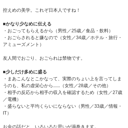
控えめの美学。これぞ日本人ですね！
■かなり少なめに伝える
・おごってもらえるから（男性／25歳／食品・飲料）
・おごらされると嫌なので（女性／34歳／ホテル・旅行・
アミューズメント）
友人間でおごり、おごられは禁物です。
■少しだけ多めに盛る
・まあこんなとこかなって、実際のちょい上を言ってしま
うのも、私の虚栄心から......（女性／28歳／その他）
・相手の反応から相手の収入を確認するため（女性／27歳
／電機）
・盛らないと平均くらいにならない（男性／33歳／情報・
IT）
お金の話だと、いろいろな思いが渦巻きます。