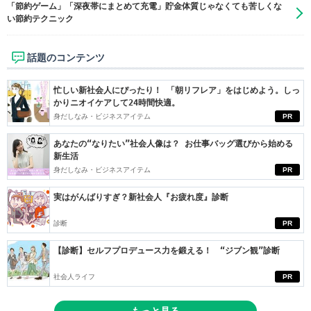
「節約ゲーム」「深夜帯にまとめて充電」貯金体質じゃなくても苦しくな
い節約テクニック
話題のコンテンツ
忙しい新社会人にぴったり！ 「朝リフレア」をはじめよう。しっ
かりニオイケアして24時間快適。
身だしなみ・ビジネスアイテム
PR
あなたの“なりたい”社会人像は？ お仕事バッグ選びから始める
新生活
身だしなみ・ビジネスアイテム
PR
実はがんばりすぎ？新社会人『お疲れ度』診断
診断
PR
【診断】セルフプロデュース力を鍛える！ “ジブン観”診断
社会人ライフ
PR