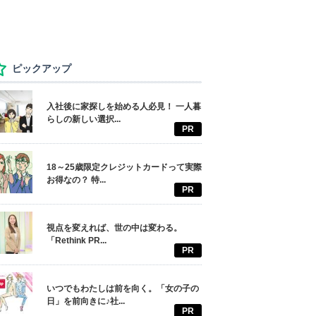
ピックアップ
入社後に家探しを始める人必見！ 一人暮
らしの新しい選択...
PR
18～25歳限定クレジットカードって実際
お得なの？ 特...
PR
視点を変えれば、世の中は変わる。
「Rethink PR...
PR
いつでもわたしは前を向く。「女の子の
日」を前向きに♪社...
PR