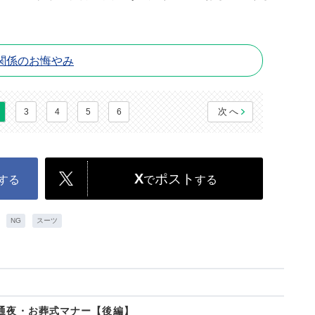
関係のお悔やみ
次へ
3
4
5
6
X
ポスト
する
で
する
NG
スーツ
お通夜・お葬式マナー【後編】