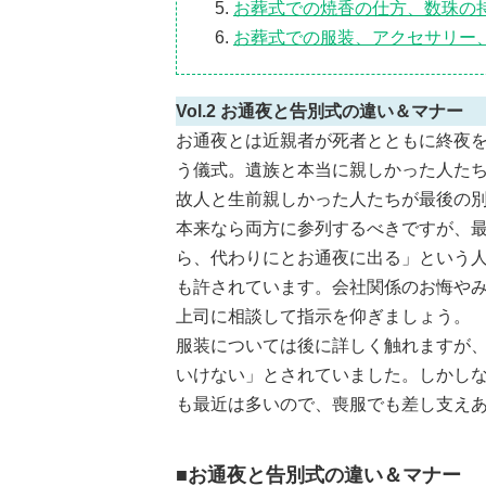
お葬式での焼香の仕方、数珠の
お葬式での服装、アクセサリー
Vol.2 お通夜と告別式の違い＆マナー
お通夜とは近親者が死者とともに終夜
う儀式。遺族と本当に親しかった人た
故人と生前親しかった人たちが最後の
本来なら両方に参列するべきですが、
ら、代わりにとお通夜に出る」という
も許されています。会社関係のお悔や
上司に相談して指示を仰ぎましょう。
服装については後に詳しく触れますが
いけない」とされていました。しかし
も最近は多いので、喪服でも差し支え
■お通夜と告別式の違い＆マナー