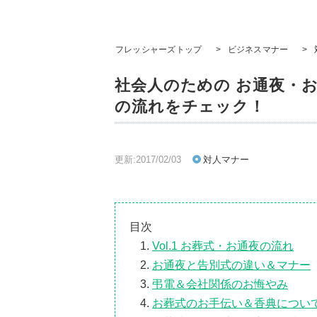
フレッシャーズトップ
>
ビジネスマナー
>
社会人のための お通夜・
の流れをチェック！
更新:2017/02/03
対人マナー
目次
Vol.1 お葬式・お通夜の流れ
お通夜と告別式の違い＆マナー
弔電＆会社関係のお悔やみ
お葬式のお手伝い＆香典につい