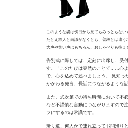
このような姿は傍目から見てもみっともない
たとえ故人と面識がなくとも、普段とは違う
大声や笑い声はもちろん、おしゃべりも控え
告別式に際しては、定刻に出席し、受
す。「このたびは突然のことで……心
で、心を込めて述べましょう。 見知っ
かかわる発言、長話につながるような
また、式次第での待ち時間において不
など不謹慎な言動につながりますので
フにするのは常識です。
帰り道、何人かで連れ立って弔問帰り