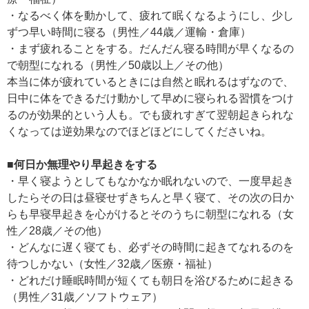
・なるべく体を動かして、疲れて眠くなるようにし、少し
ずつ早い時間に寝る（男性／44歳／運輸・倉庫）
・まず疲れることをする。だんだん寝る時間が早くなるの
で朝型になれる（男性／50歳以上／その他）
本当に体が疲れているときには自然と眠れるはずなので、
日中に体をできるだけ動かして早めに寝られる習慣をつけ
るのが効果的という人も。でも疲れすぎて翌朝起きられな
くなっては逆効果なのでほどほどにしてくださいね。
■何日か無理やり早起きをする
・早く寝ようとしてもなかなか眠れないので、一度早起き
したらその日は昼寝せずきちんと早く寝て、その次の日か
らも早寝早起きを心がけるとそのうちに朝型になれる（女
性／28歳／その他）
・どんなに遅く寝ても、必ずその時間に起きてなれるのを
待つしかない（女性／32歳／医療・福祉）
・どれだけ睡眠時間が短くても朝日を浴びるために起きる
（男性／31歳／ソフトウェア）