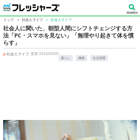
トップ
>
社会人ライフ
>
社会人ライフ
社会人に聞いた、朝型人間にシフトチェンジする方
法「PC・スマホを見ない」「無理やり起きて体を慣
らす」
更新:2016/06/09
社会人ライフ
暮らし
睡眠
生活習慣