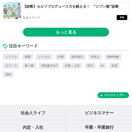
【診断】セルフプロデュース力を鍛える！ “ジブン観”診断
社会人ライフ
PR
もっと見る
注目キーワード
トラブル
副業
メンタル
仕事
海外旅行
有名人
精神年齢
オフィス
食べ物
袴特集2016
先輩・上司
世代
AI
失恋
節約
ページトップへ
社会人ライフ
ビジネスマナー
内定・入社
卒業・卒業旅行