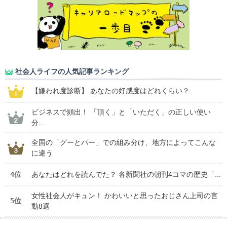
社会人ライフの人気記事ランキング
【嫌われ度診断】 あなたの好感度はどれくらい？
ビジネスで頻出！ 「頂く」と「いただく」の正しい使い
分...
全国の「グーとパー」での組み分け、地方によってこんな
に違う
4位
あなたはどれを読んでた？ 各新聞社の朝刊4コマの歴史「...
女性社会人がキュン！ かわいいと思ったおじさん上司の言
5位
動8選