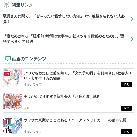
関連リンク
駅員さんに聞く、「ぜ～ったい寝坊しない方法」3つ 朝起きられない人必
見！
「寝だめはNG」「睡眠前3時間は食事NG」朝スッキリ目覚めるために、習
得すべきケア10選
話題のコンテンツ
いつでもわたしは前を向く。「女の子の日」を前向きに♪社会人エ
リ・大学生リカの物語
社会人ライフ
PR
実はがんばりすぎ？新社会人『お疲れ度』診断
診断
PR
ウワサの真実がここにある！？ クレジットカードの都市伝説
社会人ライフ
PR