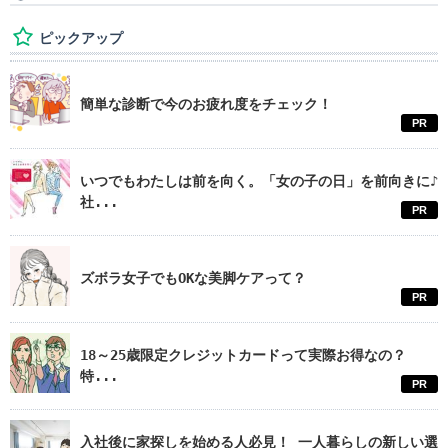
ピックアップ
簡単な診断で今のお疲れ度をチェック！
PR
いつでもわたしは前を向く。「女の子の日」を前向きに♪
社...
PR
ズボラ女子でもOKな美脚ケアって？
PR
18～25歳限定クレジットカードって実際お得なの？
特...
PR
入社後に家探しを始める人必見！ 一人暮らしの新しい選