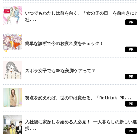
いつでもわたしは前を向く。「女の子の日」を前向きに♪
社...
PR
簡単な診断で今のお疲れ度をチェック！
PR
ズボラ女子でもOKな美脚ケアって？
PR
視点を変えれば、世の中は変わる。「Rethink PR...
PR
入社後に家探しを始める人必見！ 一人暮らしの新しい選
択...
PR