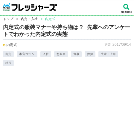
トップ
>
内定・入社
>
内定式
内定式の服装マナーや持ち物は？ 先輩へのアンケー
トでわかった内定式の実態
更新:2017/09/14
内定式
内定
本音コラム.
入社
懇親会
食事
挨拶
先輩・上司
社長