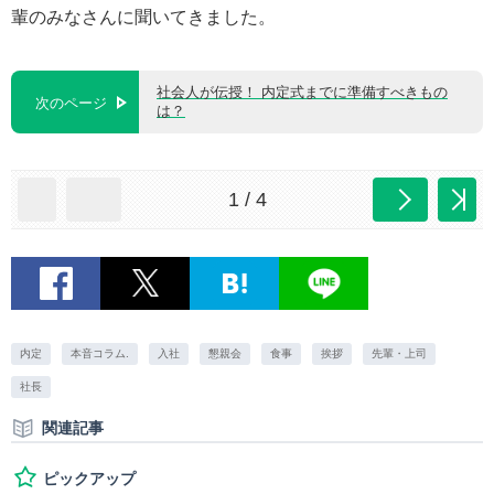
輩のみなさんに聞いてきました。
社会人が伝授！ 内定式までに準備すべきもの
次のページ
は？
1 / 4
内定
本音コラム.
入社
懇親会
食事
挨拶
先輩・上司
社長
関連記事
ピックアップ