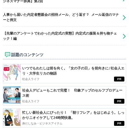
ジネスマナー辞典】第2回
人事から届いた内定者懇親会の招待メール、どう返す？ メール返信のマナ
ーと例文
【先輩のアンケートでわかった内定式の実態】内定式の服装＆持ち物チェ
ック！編
話題のコンテンツ
いつでもわたしは前を向く。「女の子の日」を前向きに♪社会人エ
リ・大学生リカの物語
社会人ライフ
PR
社会人デビューもこれで完璧！ 印象アップのセルフプロデュー
ス術
社会人ライフ
PR
忙しい新社会人にぴったり！ 「朝リフレア」をはじめよう。しっ
かりニオイケアして24時間快適。
身だしなみ・ビジネスアイテム
PR