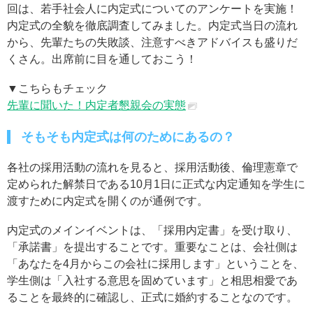
回は、若手社会人に内定式についてのアンケートを実施！
内定式の全貌を徹底調査してみました。内定式当日の流れ
から、先輩たちの失敗談、注意すべきアドバイスも盛りだ
くさん。出席前に目を通しておこう！
▼こちらもチェック
先輩に聞いた！内定者懇親会の実態
そもそも内定式は何のためにあるの？
各社の採用活動の流れを見ると、採用活動後、倫理憲章で
定められた解禁日である10月1日に正式な内定通知を学生に
渡すために内定式を開くのが通例です。
内定式のメインイベントは、「採用内定書」を受け取り、
「承諾書」を提出することです。重要なことは、会社側は
「あなたを4月からこの会社に採用します」ということを、
学生側は「入社する意思を固めています」と相思相愛であ
ることを最終的に確認し、正式に婚約することなのです。