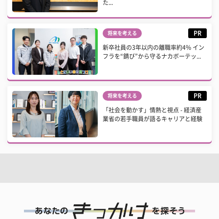
た...
PR
将来を考える
新卒社員の3年以内の離職率約4% イン
フラを“錆び”から守るナカボーテッ...
PR
将来を考える
「社会を動かす」情熱と視点 - 経済産
業省の若手職員が語るキャリアと経験