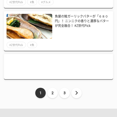
#Z世代Pick
#魚
#グルメ
魚屋の鮭ガーリックバターが「６８０
円」！ ニンニクの香りと濃厚なバター
が完全融合！ #Z世代Pick
#Z世代Pick
#魚
1
2
3