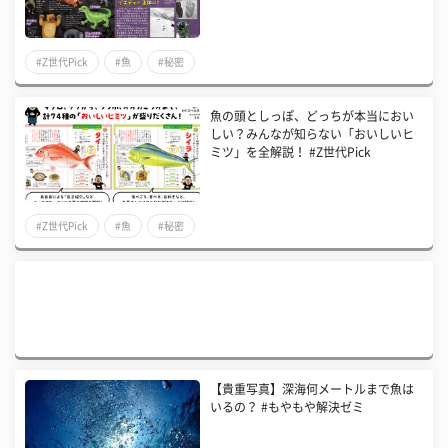
#Z世代Pick
#魚
#秘密
魚の頭としっぽ、どっちが本当におい
しい？みんなが知らない「おいしいヒ
ミツ」を全解説！ #Z世代Pick
#Z世代Pick
#魚
#秘密
【貴重写真】深海何メートルまで魚は
いるの？ #もやもや解決ゼミ