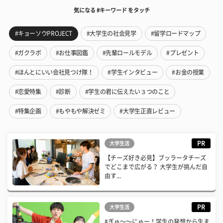
気になる #キーワード をタッチ
#キョーソウPROJECT
#大学生の社会見学
#留学ロードマップ
#ガクラボ
#お仕事図鑑
#先輩ロールモデル
#プレゼント
#ほんとにいい会社見つけ隊！
#学生インタビュー
#お金の授業
#恋愛特集
#診断
#学生の君に伝えたい３つのこと
#特集企画
#もやもや解決ゼミ
#大学生正直レビュー
PR
大学生活
【チーズ好き必見】ブッラータチーズ
でどこまで広がる？ 大学生が挑んだ自
由す...
PR
大学生活
#ぎゅ〜〜にゅー！学生の発想から生ま