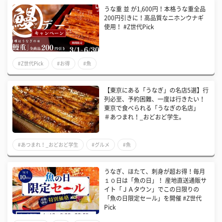
うな重 並 が1,600円！本格うな重全品
200円引きに！高品質なニホンウナギ
使用！ #Z世代Pick
#Z世代Pick
#お得
#魚
【東京にある「うなぎ」の名店5選】行
列必至、予約困難、一度は行きたい！
東京で食べられる「うなぎの名店」
＃あつまれ！_おどおど学生。
#あつまれ！_おどおど学生
#グルメ
#魚
うなぎ、ほたて、刺身が超お得！毎月
１０日は「魚の日」！ 産地直送通販サ
イト「ＪＡタウン」でこの日限りの
「魚の日限定セール」を開催 #Z世代
Pick