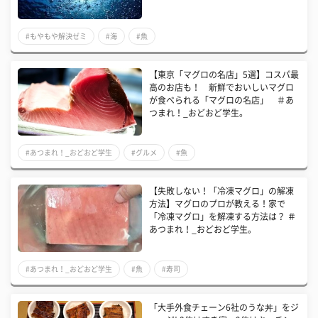
#もやもや解決ゼミ
#海
#魚
【東京「マグロの名店」5選】コスパ最
高のお店も！ 新鮮でおいしいマグロ
が食べられる「マグロの名店」 ＃あ
つまれ！_おどおど学生。
#あつまれ！_おどおど学生
#グルメ
#魚
【失敗しない！「冷凍マグロ」の解凍
方法】マグロのプロが教える！家で
「冷凍マグロ」を解凍する方法は？ ＃
あつまれ！_おどおど学生。
#あつまれ！_おどおど学生
#魚
#寿司
「大手外食チェーン6社のうな丼」をジ