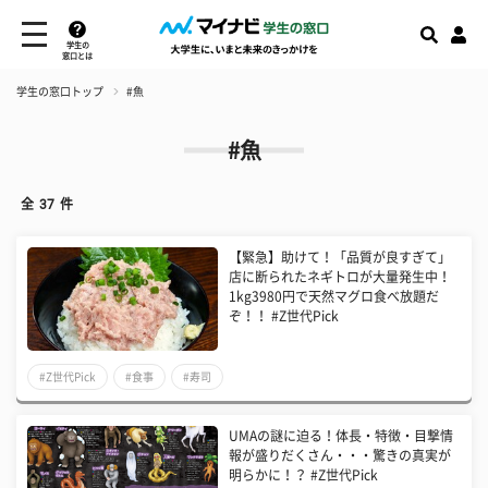
学生の
窓口とは
学生の窓口トップ
#魚
#魚
全
37
件
【緊急】助けて！「品質が良すぎて」
店に断られたネギトロが大量発生中！
1kg3980円で天然マグロ食べ放題だ
ぞ！！ #Z世代Pick
#Z世代Pick
#食事
#寿司
UMAの謎に迫る！体長・特徴・目撃情
報が盛りだくさん・・・驚きの真実が
明らかに！？ #Z世代Pick