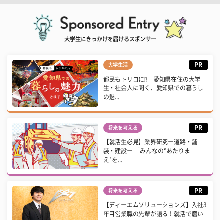
大学生にきっかけを届けるスポンサー
PR
大学生活
都民もトリコに⁉ 愛知県在住の大学
生・社会人に聞く、愛知県での暮らし
の魅...
PR
将来を考える
【就活生必見】業界研究ー道路・舗
装・建設ー 「みんなの“あたりま
え”を...
PR
将来を考える
【ディーエムソリューションズ】入社3
年目営業職の先輩が語る！就活で磨い