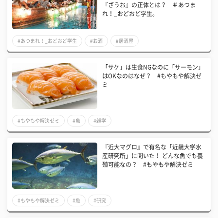
『ざうお』の正体とは？ ＃あつま
れ！_おどおど学生。
#あつまれ！_おどおど学生
#お酒
#居酒屋
「サケ」は生食NGなのに「サーモン」
はOKなのはなぜ？ #もやもや解決ゼ
ミ
#もやもや解決ゼミ
#魚
#雑学
『近大マグロ』で有名な「近畿大学水
産研究所」に聞いた！ どんな魚でも養
殖可能なの？ #もやもや解決ゼミ
#もやもや解決ゼミ
#魚
#研究