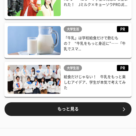
れた！ Jミルク×キョーソウPROJE...
PR
大学生活
「牛乳」は学校給食だけで飲むも
の？ “牛乳をもっと身近に”――「牛
乳でスマ...
PR
大学生活
給食だけじゃない！ 牛乳をもっと楽
しむアイデア、学生が本気で考えてみ
た
もっと見る