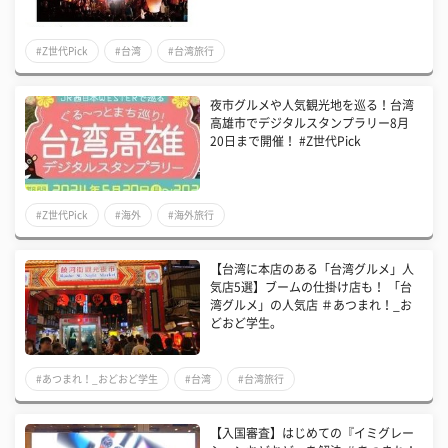
#Z世代Pick
#台湾
#台湾旅行
夜市グルメや人気観光地を巡る！台湾
高雄市でデジタルスタンプラリー8月
20日まで開催！ #Z世代Pick
#Z世代Pick
#海外
#海外旅行
【台湾に本店のある「台湾グルメ」人
気店5選】ブームの仕掛け店も！ 「台
湾グルメ」の人気店 ＃あつまれ！_お
どおど学生。
#あつまれ！_おどおど学生
#台湾
#台湾旅行
【入国審査】はじめての『イミグレー