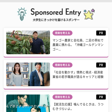
大学生にきっかけを届けるスポンサー
PR
将来を考える
マンゴー農家と会社員、二足の草鞋で
農業に携わる。「沖縄ゴールデンマン
ゴー...
PR
将来を考える
「社会を動かす」情熱と視点 - 経済産
業省の若手職員が語るキャリアと経験
PR
将来を考える
【就活生応援】噛んでるときは、うつ
むきづらいよ。