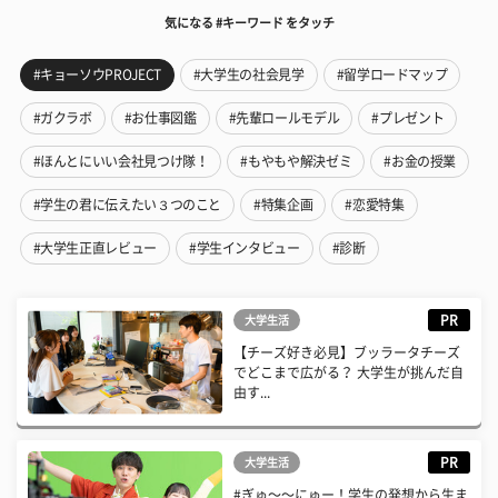
気になる #キーワード をタッチ
#キョーソウPROJECT
#大学生の社会見学
#留学ロードマップ
#ガクラボ
#お仕事図鑑
#先輩ロールモデル
#プレゼント
#ほんとにいい会社見つけ隊！
#もやもや解決ゼミ
#お金の授業
#学生の君に伝えたい３つのこと
#特集企画
#恋愛特集
#大学生正直レビュー
#学生インタビュー
#診断
PR
大学生活
【チーズ好き必見】ブッラータチーズ
でどこまで広がる？ 大学生が挑んだ自
由す...
PR
大学生活
#ぎゅ〜〜にゅー！学生の発想から生ま