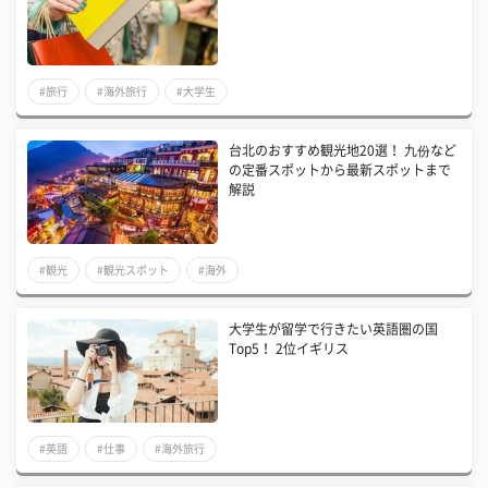
#旅行
#海外旅行
#大学生
台北のおすすめ観光地20選！ 九份など
の定番スポットから最新スポットまで
解説
#観光
#観光スポット
#海外
大学生が留学で行きたい英語圏の国
Top5！ 2位イギリス
#英語
#仕事
#海外旅行