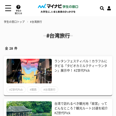
学生の
窓口とは
学生の窓口トップ
#台湾旅行
#台湾旅行
全
28
件
ランタンフェスティバル！カラフルに
タピる「タピオカミルクティーランタ
ン」展示中！ #Z世代Pick
#Z世代Pick
#関西
#台湾旅行
台湾で訪れるべき観光地「故宮」って
どんなところ？観光ルート10選を紹介
#Z世代Pick