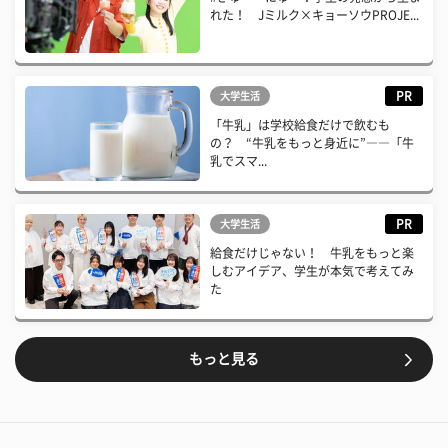
れた！ Jミルク×キョーソウPROJE...
PR
大学生活
「牛乳」は学校給食だけで飲むも
の？ “牛乳をもっと身近に”――「牛
乳でスマ...
PR
大学生活
給食だけじゃない！ 牛乳をもっと楽
しむアイデア、学生が本気で考えてみ
た
もっと見る