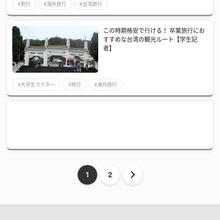
#旅行
#海外旅行
#台湾旅行
この時期格安で行ける！ 卒業旅行にお
すすめな台湾の観光ルート【学生記
者】
#大学生ライター
#旅行
#海外旅行
1
2