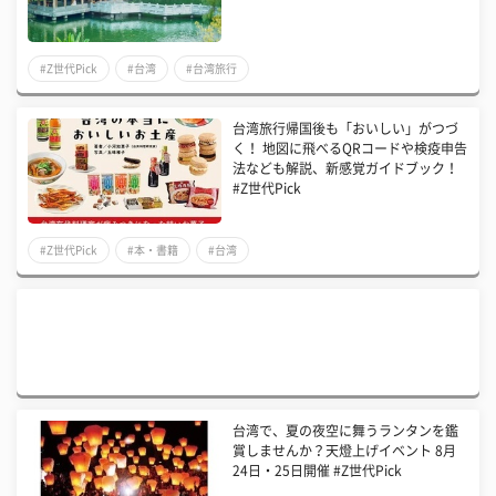
#Z世代Pick
#台湾
#台湾旅行
台湾旅行帰国後も「おいしい」がつづ
く！ 地図に飛べるQRコードや検疫申告
法なども解説、新感覚ガイドブック！
#Z世代Pick
#Z世代Pick
#本・書籍
#台湾
台湾で、夏の夜空に舞うランタンを鑑
賞しませんか？天燈上げイベント 8月
24日・25日開催 #Z世代Pick