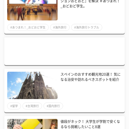
ションおどおど』を解決 ＃あつまれ！
_おどおど学生。
#あつまれ！_おどおど学生
#海外旅行
#海外旅行トラブル
スペインのおすすめ観光地20選！ 気に
なる治安や訪れるべきスポットを紹介
#留学
#台湾旅行
#国内旅行
値段がネック！ 大学生が学割で安くな
るなら挑戦したいこと8選