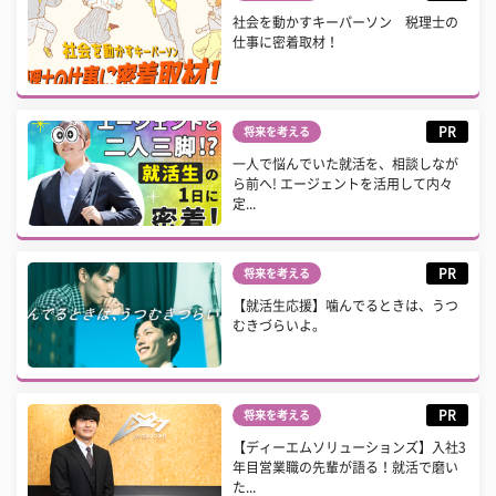
社会を動かすキーパーソン 税理士の
仕事に密着取材！
PR
将来を考える
一人で悩んでいた就活を、相談しなが
ら前へ! エージェントを活用して内々
定...
PR
将来を考える
【就活生応援】噛んでるときは、うつ
むきづらいよ。
PR
将来を考える
【ディーエムソリューションズ】入社3
年目営業職の先輩が語る！就活で磨い
た...