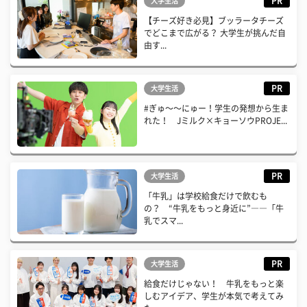
PR
大学生活
【チーズ好き必見】ブッラータチーズ
でどこまで広がる？ 大学生が挑んだ自
由す...
PR
大学生活
#ぎゅ〜〜にゅー！学生の発想から生ま
れた！ Jミルク×キョーソウPROJE...
PR
大学生活
「牛乳」は学校給食だけで飲むも
の？ “牛乳をもっと身近に”――「牛
乳でスマ...
PR
大学生活
給食だけじゃない！ 牛乳をもっと楽
しむアイデア、学生が本気で考えてみ