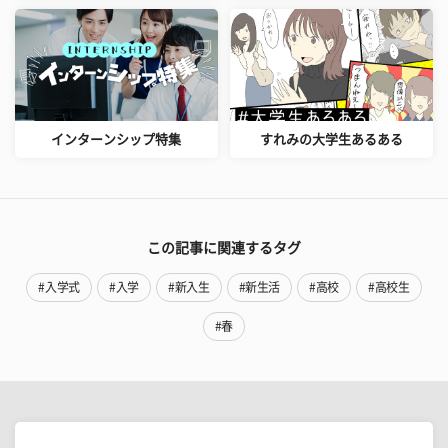
インターンシップ特集
すれみの大学生あるある
この記事に関連するタグ
#入学式
#入学
#新入生
#新生活
#高校
#高校生
#春