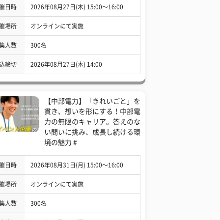
催日時
2026年08月27日(木) 15:00〜16:00
催場所
オンラインにて実施
集人数
300名
込締切
2026年08月27日(木) 14:00
【中部電力】「きれいごと」を
貫き、想いを形にする！中部電
力の無限のキャリア。答えのな
い問いに挑み、成長し続ける環
境の魅力 #
催日時
2026年08月31日(月) 15:00〜16:00
催場所
オンラインにて実施
集人数
300名