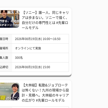
【ソニー】誰一人、同じキャリ
アは歩まない。ソニーで描く、
自分だけの専門性とは #先輩ロ
ールモデル
催日時
2026年08月19日(水) 16:00〜16:50
催場所
オンラインにて実施
集人数
300名
込締切
2026年08月19日(水) 15:00
【大林組】転勤&ジョブローテ
は怖くない！九州の現場から設
計・見積へ。大林組のキャリア
の広がり #先輩ロールモデル