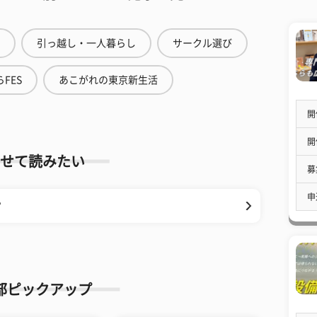
引っ越し・一人暮らし
サークル選び
FES
あこがれの東京新生活
開
開
せて読みたい
募
申
？
部ピックアップ