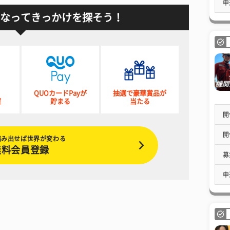
申
なってきっかけを探そう！
QUOカードPayが
抽選で豪華賞品が
催
貯まる
当たる
開
開
踏み出せば世界が変わる
無料会員登録
募
申