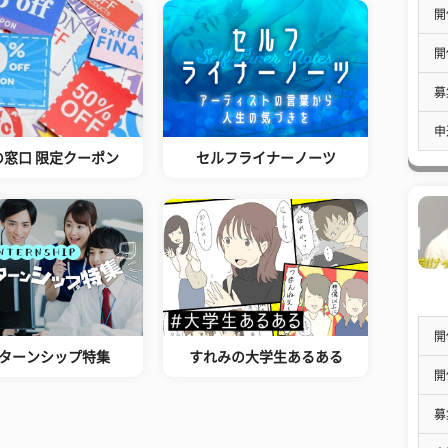
開
開
募
申
の窓口 限定クーポン
セルフライナーノーツ
開
ターンシップ特集
すれみの大学生あるある
開
募