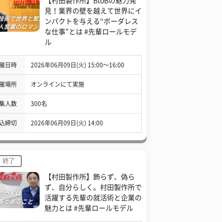
【村田製作所】BtoBの魅力発
見！業界の壁を越えて世界にイ
ンパクトを与える“ボーダレス
な仕事”とは #先輩ロールモデ
ル
催日時
2026年06月09日(火) 15:00〜16:00
催場所
オンラインにて実施
集人数
300名
込締切
2026年06月09日(火) 14:00
終了
【村田製作所】飾らず、偽ら
ず、自分らしく。村田製作所で
活躍する先輩の就活術と企業の
魅力とは #先輩ロールモデル