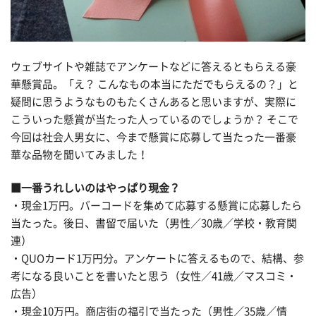
ウェブサイトや雑誌でアンケートなどに答えるともらえる豪
華懸賞品。「え？ こんなもの本当にただでもらえるの？」と
疑問に思うようなものもたくさんあると思いますが、実際に
こういった懸賞が当たった人っているのでしょうか？ そこで
今回は社会人男女に、今まで懸賞に応募して当たった一番豪
華な品物を聞いてみました！
■一番うれしいのはやっぱり現金？
・現金1万円。バーコードを集めて応募する懸賞に応募したら
当たった。後日、書留で届いた（男性／30歳／学校・教育関
連）
・QUOカード1万円分。アンケートに答えるもので、結構、参
考になる良いことを書いたと思う（女性／41歳／マスコミ・
広告）
・現金10万円。商店街の福引で当たった（男性／35歳／情