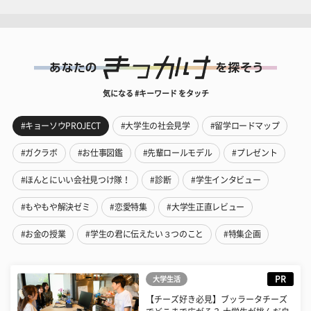
気になる #キーワード をタッチ
#キョーソウPROJECT
#大学生の社会見学
#留学ロードマップ
#ガクラボ
#お仕事図鑑
#先輩ロールモデル
#プレゼント
#ほんとにいい会社見つけ隊！
#診断
#学生インタビュー
#もやもや解決ゼミ
#恋愛特集
#大学生正直レビュー
#お金の授業
#学生の君に伝えたい３つのこと
#特集企画
PR
大学生活
【チーズ好き必見】ブッラータチーズ