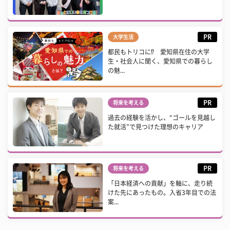
PR
大学生活
都民もトリコに⁉ 愛知県在住の大学
生・社会人に聞く、愛知県での暮らし
の魅...
PR
将来を考える
過去の経験を活かし、“ゴールを見越し
た就活”で見つけた理想のキャリア
PR
将来を考える
「日本経済への貢献」を軸に、走り続
けた先にあったもの。入省3年目での法
案...