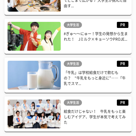
でどこまで広がる？ 大学生が挑んだ自
由す...
PR
大学生活
#ぎゅ〜〜にゅー！学生の発想から生ま
れた！ Jミルク×キョーソウPROJE...
PR
大学生活
「牛乳」は学校給食だけで飲むも
の？ “牛乳をもっと身近に”――「牛
乳でスマ...
PR
大学生活
給食だけじゃない！ 牛乳をもっと楽
しむアイデア、学生が本気で考えてみ
た