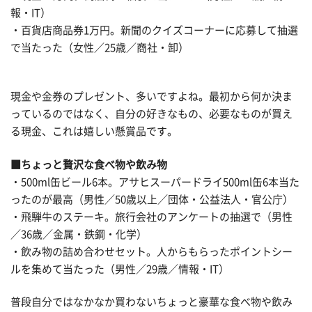
報・IT）
・百貨店商品券1万円。新聞のクイズコーナーに応募して抽選
で当たった（女性／25歳／商社・卸）
現金や金券のプレゼント、多いですよね。最初から何か決ま
っているのではなく、自分の好きなもの、必要なものが買え
る現金、これは嬉しい懸賞品です。
■ちょっと贅沢な食べ物や飲み物
・500ml缶ビール6本。アサヒスーパードライ500ml缶6本当た
ったのが最高（男性／50歳以上／団体・公益法人・官公庁）
・飛騨牛のステーキ。旅行会社のアンケートの抽選で（男性
／36歳／金属・鉄鋼・化学）
・飲み物の詰め合わせセット。人からもらったポイントシー
ルを集めて当たった（男性／29歳／情報・IT）
普段自分ではなかなか買わないちょっと豪華な食べ物や飲み