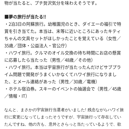
物が当たると、プチ贅沢気分を味わえそうです。
■夢の旅行が当たる!!
・2泊3日の阿蘇旅行。幼稚園児のとき、ダイエーの福引で特
賞を引き当てた。本当は、末等に近いところにあったキティ
ちゃんの文具セットがほしかったことを覚えている（女性／
35歳／団体・公益法人・官公庁）
・ハワイ旅行。クルマのオイル交換の待ち時間にお店の懸賞
に応募したら当たった（男性／48歳／その他）
・ハワイ旅行。本当は宇宙旅行が当たったんだけどサブプラ
イム問題で開発がうまくいかなくてハワイ旅行になりまし
た、とメール連絡があった（男性／30歳／電機）
・ホテル宿泊券。スキーのイベントの抽選会で（男性／45歳
／情報・IT）
なんと、まさかの宇宙旅行当選者がいました
!
残念ながらハワイ旅
行に変更になってしまったそうですが、宇宙旅行って存在してい
たんですね。他の方も、意外とさらっと当たっているようで、欲