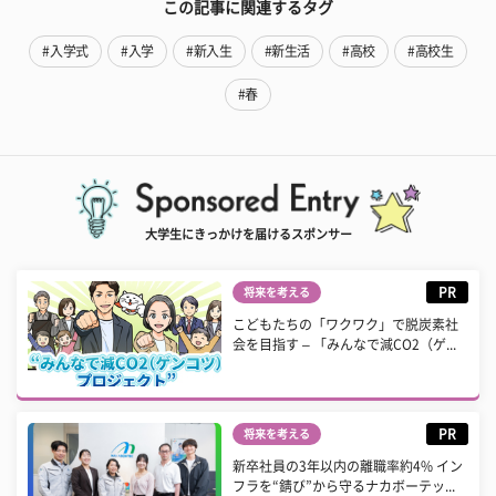
この記事に関連するタグ
#入学式
#入学
#新入生
#新生活
#高校
#高校生
#春
大学生にきっかけを届けるスポンサー
PR
将来を考える
こどもたちの「ワクワク」で脱炭素社
会を目指す – 「みんなで減CO2（ゲ...
PR
将来を考える
新卒社員の3年以内の離職率約4% イン
フラを“錆び”から守るナカボーテッ...