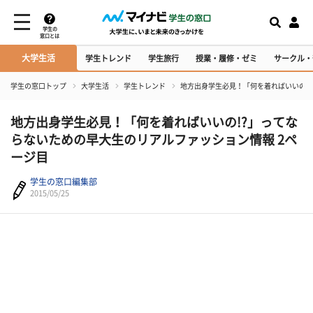
学生の
窓口とは
大学生活
学生トレンド
学生旅行
授業・履修・ゼミ
サークル・
学生の窓口トップ
大学生活
学生トレンド
地方出身学生必見！「何を着ればいいの!
地方出身学生必見！「何を着ればいいの!?」ってな
らないための早大生のリアルファッション情報 2ペ
ージ目
学生の窓口編集部
2015/05/25