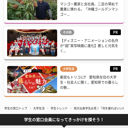
マンゴー農家と会社員、二足の草鞋で
農業に携わる。「沖縄ゴールデンマン
ゴー...
PR
その他
【ディズニー・アニメーションの名作
が“超”実写映画に進化】癒しと元気を
く...
PR
大学生活
都民もトリコに⁉ 愛知県在住の大学
生・社会人に聞く、愛知県での暮らし
の魅...
学生の窓口トップ
大学生活
学生トレンド
地方出身学生必見！「何を着ればいいの!
学生の窓口会員になってきっかけを探そう！