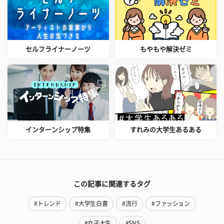
セルフライナーノーツ
もやもや解決ゼミ
インターンシップ特集
すれみの大学生あるある
この記事に関連するタグ
#トレンド
#大学生白書
#流行
#ファッション
#女子大生
#SNS