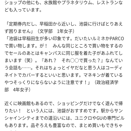
ショップの他にも、水族館やプラネタリウム、レストランな
ども入っています。
「定期券内だし、早稲田から近いし、池袋に行けばとりあえ
ず困りません」（文学部 1年女子）
「池袋は早稲田生が多い印象です。だいたいルミネかPARCO
で買い物します。が！ みんな同じところで買い物をするの
でセールのあとはキャンパスに同じ服を着た子があふれてし
まいます（笑）。『あれ？ それ○○で買った？』なんてい
う会話も……。それはちょっとイヤだなと思う人はコーディ
ネイトでカバーするといいと思います。マネキンが着ている
やつそっくりにならないように注意です！」（政治経済学
部 4年女子）
近くに映画館もあるので、ショッピングだけでなく遊んで帰
りたい！ という人には、池袋がおすすめです。駅からサン
シャインシティまでの道沿いには、ユニクロやGUの専門ビル
もあります。品ぞろえも豊富なので、まとめ買いもできちゃ