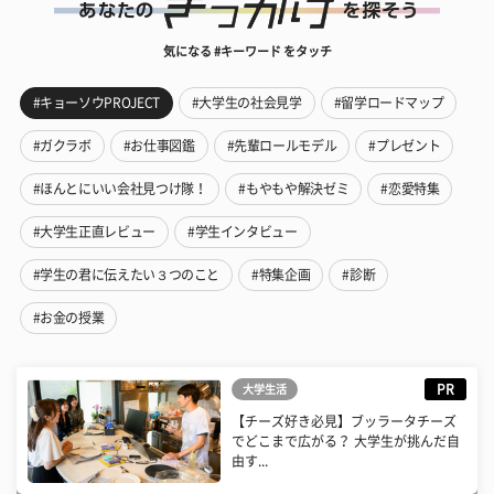
気になる #キーワード をタッチ
#キョーソウPROJECT
#大学生の社会見学
#留学ロードマップ
#ガクラボ
#お仕事図鑑
#先輩ロールモデル
#プレゼント
#ほんとにいい会社見つけ隊！
#もやもや解決ゼミ
#恋愛特集
#大学生正直レビュー
#学生インタビュー
#学生の君に伝えたい３つのこと
#特集企画
#診断
#お金の授業
PR
大学生活
【チーズ好き必見】ブッラータチーズ
でどこまで広がる？ 大学生が挑んだ自
由す...