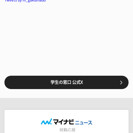
Tweets by m_gakumado
学生の窓口 公式X