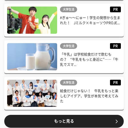
PR
大学生活
#ぎゅ〜〜にゅー！学生の発想から生ま
れた！ Jミルク×キョーソウPROJE...
PR
大学生活
「牛乳」は学校給食だけで飲むも
の？ “牛乳をもっと身近に”――「牛
乳でスマ...
PR
大学生活
給食だけじゃない！ 牛乳をもっと楽
しむアイデア、学生が本気で考えてみ
た
もっと見る