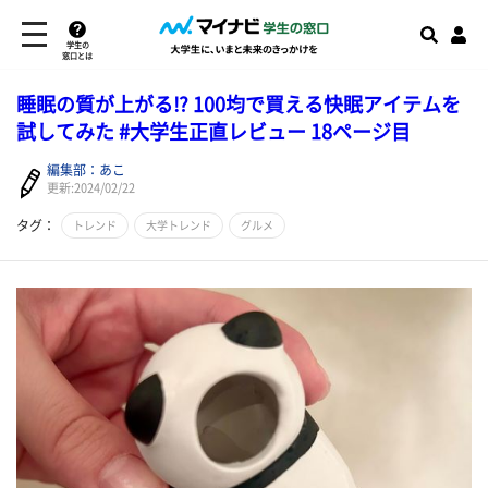
学生の
窓口とは
睡眠の質が上がる⁉ 100均で買える快眠アイテムを
試してみた #大学生正直レビュー 18ページ目
編集部：あこ
更新:2024/02/22
タグ：
トレンド
大学トレンド
グルメ