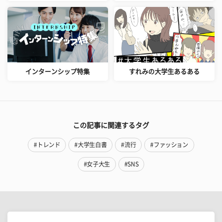
インターンシップ特集
すれみの大学生あるある
この記事に関連するタグ
#トレンド
#大学生白書
#流行
#ファッション
#女子大生
#SNS