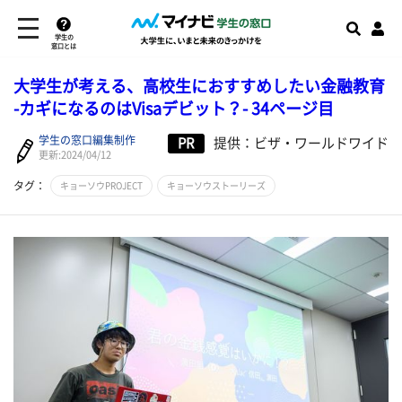
学生の
窓口とは
大学生が考える、高校生におすすめしたい金融教育
-カギになるのはVisaデビット？- 34ページ目
学生の窓口編集制作
PR
提供：ビザ・ワールドワイド
更新:2024/04/12
タグ：
キョーソウPROJECT
キョーソウストーリーズ