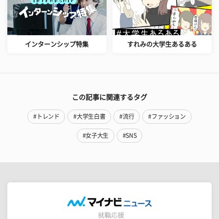
インターンシップ特集
すれみの大学生あるある
この記事に関連するタグ
#トレンド
#大学生白書
#流行
#ファッション
#女子大生
#SNS