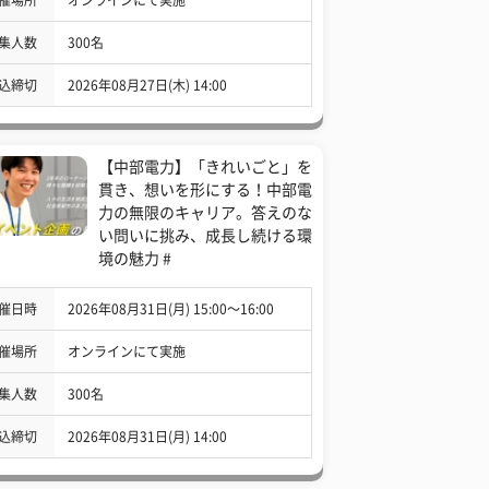
集人数
300名
込締切
2026年08月27日(木) 14:00
【中部電力】「きれいごと」を
貫き、想いを形にする！中部電
力の無限のキャリア。答えのな
い問いに挑み、成長し続ける環
境の魅力 #
催日時
2026年08月31日(月) 15:00〜16:00
催場所
オンラインにて実施
集人数
300名
込締切
2026年08月31日(月) 14:00