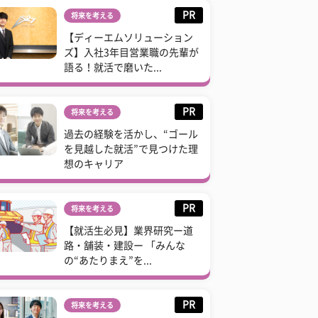
PR
将来を考える
【ディーエムソリューション
ズ】入社3年目営業職の先輩が
語る！就活で磨いた...
PR
将来を考える
過去の経験を活かし、“ゴール
を見越した就活”で見つけた理
想のキャリア
PR
将来を考える
【就活生必見】業界研究ー道
路・舗装・建設ー 「みんな
の“あたりまえ”を...
PR
将来を考える