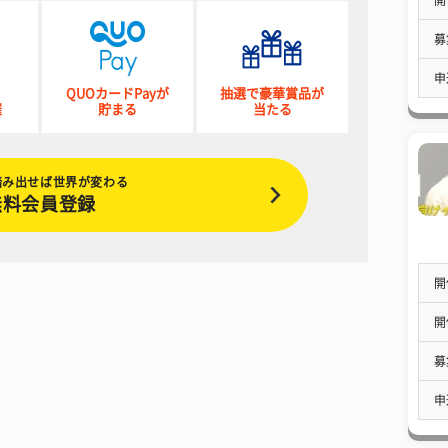
募
申
QUOカードPayが
抽選で豪華賞品が
催
貯まる
当たる
踏み出せば世界が変わる
無料会員登録
開
開
募
申