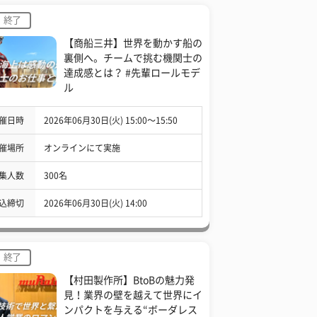
終了
【商船三井】世界を動かす船の
裏側へ。チームで挑む機関士の
達成感とは？ #先輩ロールモデ
ル
催日時
2026年06月30日(火) 15:00〜15:50
催場所
オンラインにて実施
集人数
300名
込締切
2026年06月30日(火) 14:00
終了
【村田製作所】BtoBの魅力発
見！業界の壁を越えて世界にイ
ンパクトを与える“ボーダレス