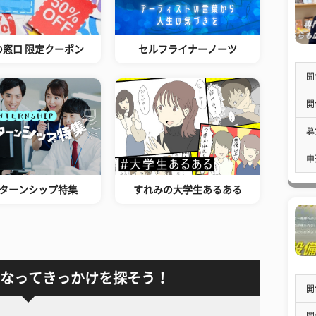
の窓口 限定クーポン
セルフライナーノーツ
開
開
募
申
ターンシップ特集
すれみの大学生あるある
なってきっかけを探そう！
開
開