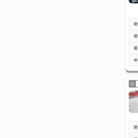
開
開
募
申
開