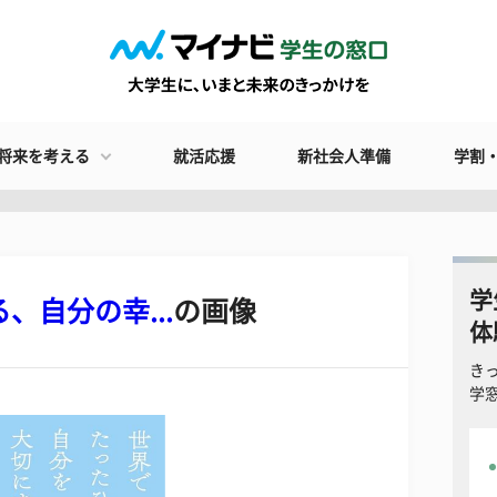
将来を考える
就活応援
新社会人準備
学割
学
、自分の幸...
の画像
体
き
学