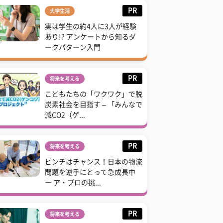
PR
大学生活
実は学生の約4人に3人が経験
あり!? アンケートから知るダ
ークパターン入門
PR
将来を考える
こどもたちの「ワクワク」で脱
炭素社会を目指す – 「みんなで
減CO2（ゲ...
PR
将来を考える
ピンチはチャンス！日本の物流
問題を逆手にとって急成長中
ー ア・プロの挑...
PR
将来を考える