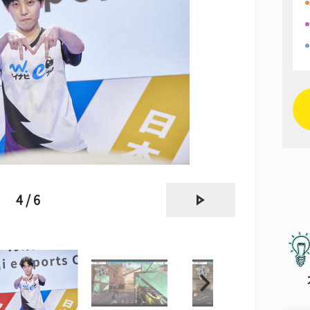
next
4 / 6