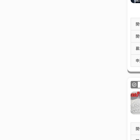
開
開
募
申
開