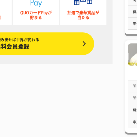
募
QUOカードPayが
抽選で豪華賞品が
催
貯まる
当たる
申
踏み出せば世界が変わる
無料会員登録
開
開
募
申