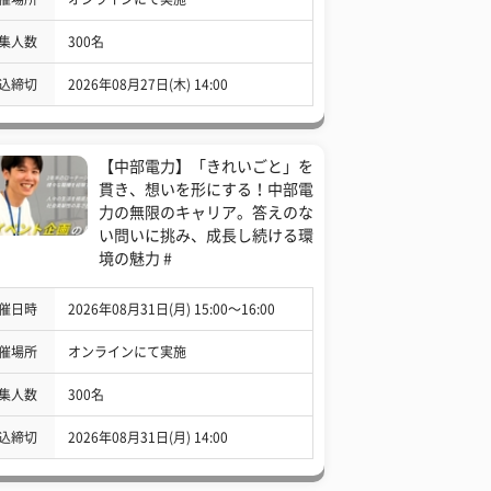
集人数
300名
込締切
2026年08月27日(木) 14:00
【中部電力】「きれいごと」を
貫き、想いを形にする！中部電
力の無限のキャリア。答えのな
い問いに挑み、成長し続ける環
境の魅力 #
催日時
2026年08月31日(月) 15:00〜16:00
催場所
オンラインにて実施
集人数
300名
込締切
2026年08月31日(月) 14:00