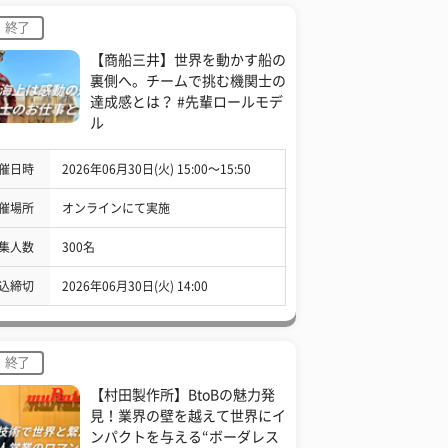
終了
【商船三井】世界を動かす船の
裏側へ。チームで挑む機関士の
達成感とは？ #先輩ロールモデ
ル
催日時
2026年06月30日(火) 15:00〜15:50
催場所
オンラインにて実施
集人数
300名
込締切
2026年06月30日(火) 14:00
終了
【村田製作所】BtoBの魅力発
見！業界の壁を越えて世界にイ
ンパクトを与える“ボーダレス