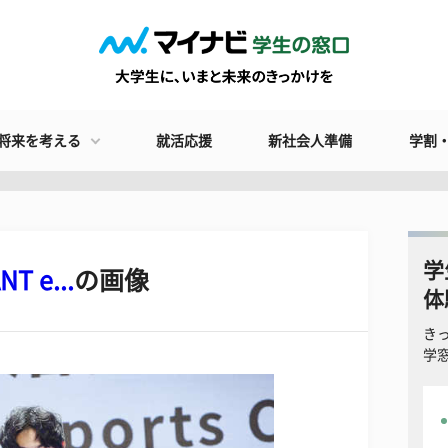
将来を考える
就活応援
新社会人準備
学割
学
 e...
の画像
体
き
学