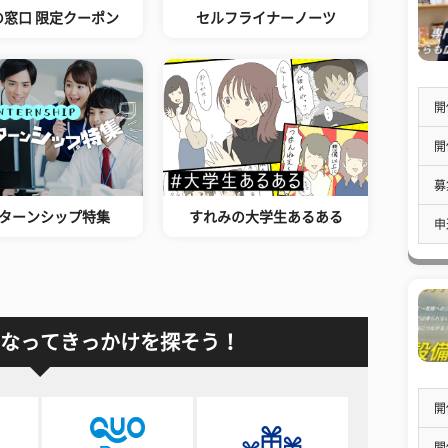
の窓口 限定クーポン
セルフライナーノーツ
開
開
募
ターンシップ特集
すれみの大学生あるある
申
なってきっかけを探そう！
開
開