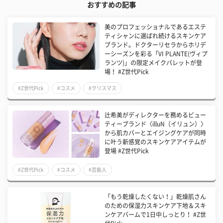
おすすめの記事
美のプロフェッショナルであるエステ
ティシャンに選ばれ続けるスキンケア
ブランド。ドクターリセラからホリデ
ーシーズンを彩る「VI PLANTE(ヴィプ
ランツ)」の限定メイクパレットが登
場！ #Z世代Pick
#Z世代Pick
#コスメ
#クリスマス
辻希美がディレクターを務めるビュー
ティーブランド〈illuN（イリュン）〉
から肌カバーとエイジングケアが同時
に叶う新感覚のスキンケアアイテムが
登場 #Z世代Pick
#Z世代Pick
#コスメ
#芸能人
「もう乾燥したくない！」乾燥肌さん
のための保湿力スキンケア下地＆スキ
ンケアバームで1日中しっとり！ #Z世