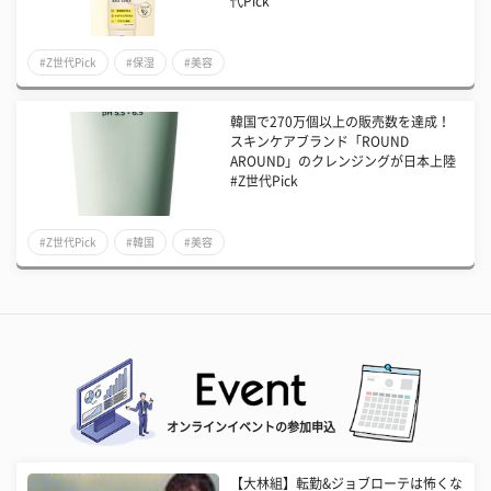
代Pick
#Z世代Pick
#保湿
#美容
韓国で270万個以上の販売数を達成！
スキンケアブランド「ROUND
AROUND」のクレンジングが日本上陸
#Z世代Pick
#Z世代Pick
#韓国
#美容
オンラインイベントの参加申込
【大林組】転勤&ジョブローテは怖くな