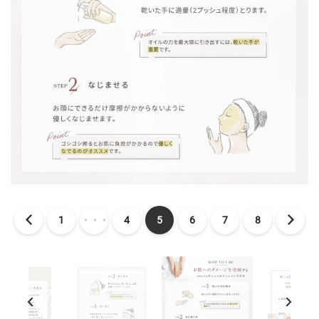
1
・・・
4
5
6
7
8