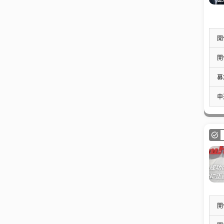
開
開
募
申
開