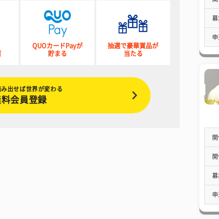
募
申
QUOカードPayが
抽選で豪華賞品が
催
貯まる
当たる
踏み出せば世界が変わる
無料会員登録
開
開
募
申