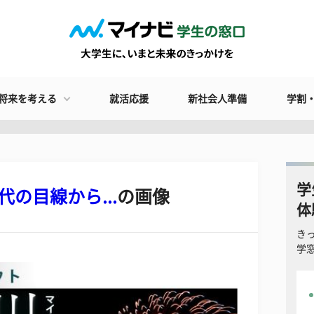
将来を考える
就活応援
新社会人準備
学割
学
の目線から...
の画像
体
き
学