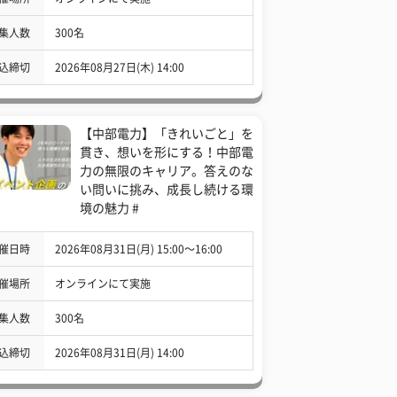
集人数
300名
込締切
2026年08月27日(木) 14:00
【中部電力】「きれいごと」を
貫き、想いを形にする！中部電
力の無限のキャリア。答えのな
い問いに挑み、成長し続ける環
境の魅力 #
催日時
2026年08月31日(月) 15:00〜16:00
催場所
オンラインにて実施
集人数
300名
込締切
2026年08月31日(月) 14:00