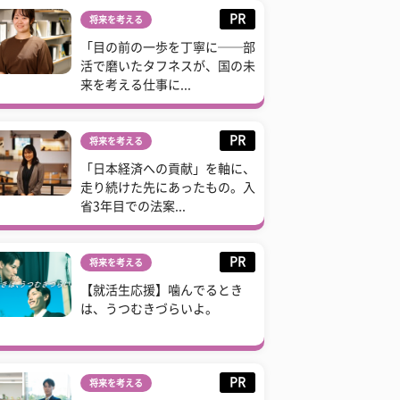
PR
将来を考える
「目の前の一歩を丁寧に──部
活で磨いたタフネスが、国の未
来を考える仕事に...
PR
将来を考える
「日本経済への貢献」を軸に、
走り続けた先にあったもの。入
省3年目での法案...
PR
将来を考える
【就活生応援】噛んでるとき
は、うつむきづらいよ。
PR
将来を考える