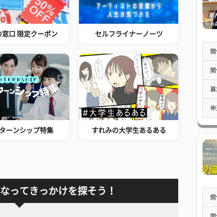
の窓口 限定クーポン
セルフライナーノーツ
開
開
募
申
ターンシップ特集
すれみの大学生あるある
なってきっかけを探そう！
開
開