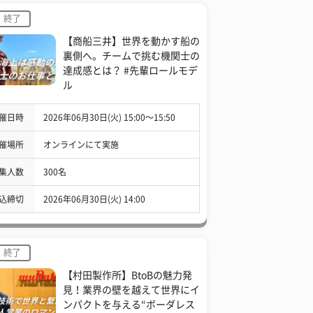
終了
【商船三井】世界を動かす船の
裏側へ。チームで挑む機関士の
達成感とは？ #先輩ロールモデ
ル
催日時
2026年06月30日(火) 15:00〜15:50
催場所
オンラインにて実施
集人数
300名
込締切
2026年06月30日(火) 14:00
終了
【村田製作所】BtoBの魅力発
見！業界の壁を越えて世界にイ
ンパクトを与える“ボーダレス