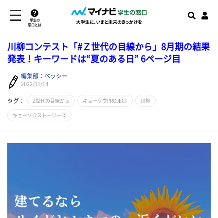
学生の
窓口とは
川柳コンテスト「#Ｚ世代の目線から」8月期の結果
発表！キーワードは“夏のある日” 6ページ目
編集部：ベッシー
2022/11/18
タグ：
Z世代の目線から
キョーソウPROJECT
川柳
キョーソウストーリーズ