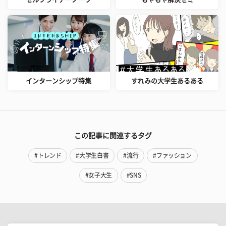
インターンシップ特集
すれみの大学生あるある
この記事に関連するタグ
#トレンド
#大学生白書
#流行
#ファッション
#女子大生
#SNS