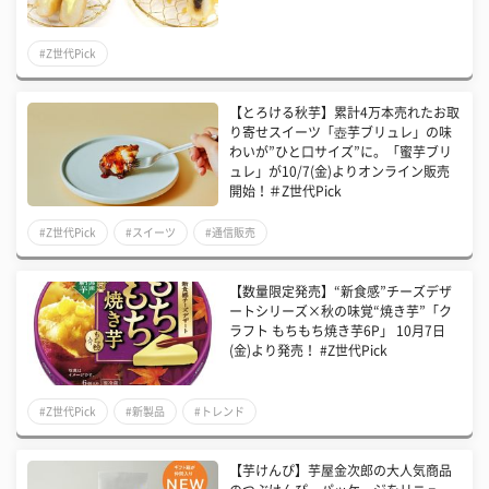
#Z世代Pick
【とろける秋芋】累計4万本売れたお取
り寄せスイーツ「壺芋ブリュレ」の味
わいが”ひと口サイズ”に。「蜜芋ブリ
ュレ」が10/7(金)よりオンライン販売
開始！＃Z世代Pick
#Z世代Pick
#スイーツ
#通信販売
【数量限定発売】“新食感”チーズデザ
ートシリーズ×秋の味覚“焼き芋”「ク
ラフト もちもち焼き芋6P」 10月7日
(金)より発売！ #Z世代Pick
#Z世代Pick
#新製品
#トレンド
【芋けんぴ】芋屋金次郎の大人気商品