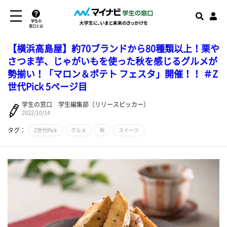
学生の
窓口とは
【横浜高島屋】約70ブランドから80種類以上！栗や
さつま芋、じゃがいもを使った秋を感じるグルメが
勢揃い！「マロン＆ポテト フェスタ」開催！！ ＃Z
世代Pick 5ページ目
学生の窓口 学生編集部（リリースピッカー）
2022/10/14
タグ：
Z世代Pick
グルメ
秋
スイーツ